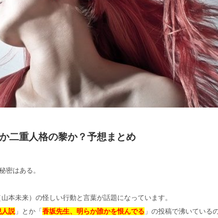
か二重人格の黎か？予想まとめ
秘密はある。
（山本未来）の怪しい行動と言葉が話題になっています。
犯人説
」とか「
香坂先生、明らか誰かを恨んでる
」の投稿で沸いている