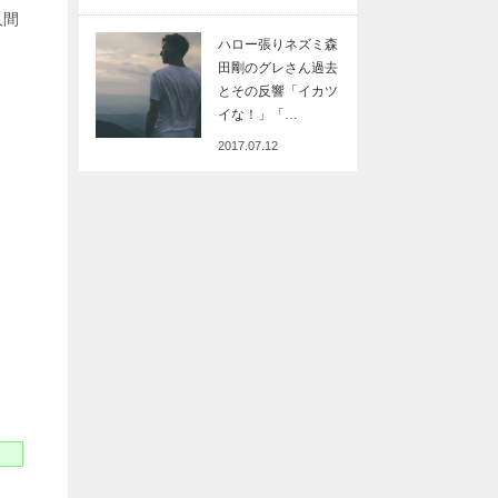
人間
ハロー張りネズミ森
田剛のグレさん過去
とその反響「イカツ
イな！」「…
2017.07.12