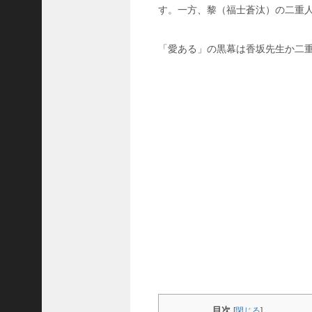
ど
す。一方、黎（福士蒼汰）の二重
こ
？
「愛ある」の黒幕は香坂先生か二
け
も
な
れ
最
終
回
の
教
会
は
ど
こ
？
黄
昏
流
星
目次
群
[
閉じる
]