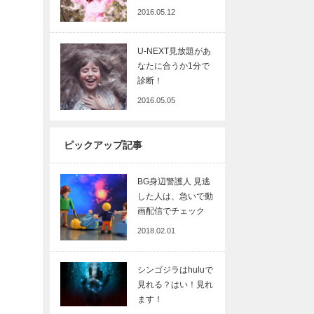
2016.05.12
U-NEXT見放題があ
なたに合うか1分で
診断！
2016.05.05
ピックアップ記事
BG身辺警護人 見逃
した人は、急いで動
画配信でチェック
2018.02.01
シンゴジラはhuluで
見れる？はい！見れ
ます！