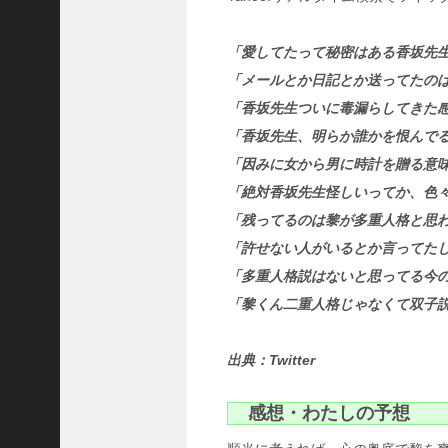
作
は
「愛してたって秘密はある香坂先
こ
ん
「メールとか日記とか送ってたの
な
「香坂先生ついに毒漏らしてきた
展
開
「香坂先生、明らか誰かを恨んで
だ
「因みに女から男に時計を贈る意味
っ
「絶対香坂先生怪しいってか、色
た
！
「残ってるのは黎が多重人格と思
？
「許せない人がいるとか言ってた
に
d
「多重人格説はないと思ってる今
r
「黎くん二重人格じゃなくて双子
a
m
a
出典：Twitter
t
i
感想・わたしの予想
c
m