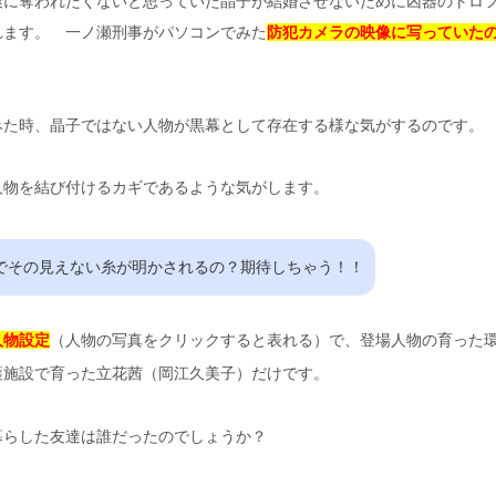
爽に奪われたくないと思っていた晶子が結婚させないために凶器のトロ
れます。 一ノ瀬刑事がパソコンでみた
防犯カメラの映像に写っていた
みた時、晶子ではない人物が黒幕として存在する様な気がするのです。
人物を結び付けるカギであるような気がします。
でその見えない糸が明かされるの？期待しちゃう！！
人物設定
（人物の写真をクリックすると表れる）で、登場人物の育った
護施設で育った立花茜（岡江久美子）だけです。
暮らした友達は誰だったのでしょうか？