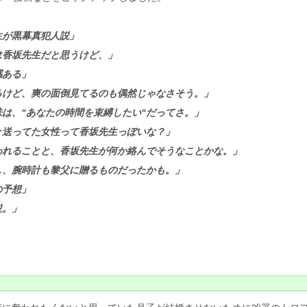
生が黒幕真犯人説」
は香坂先生だと思うけど、」
感ある」
るけど、爽の面倒見てるのも偶然じゃなさそう。」
は、“あなたの時間を束縛したい“だってさ。」
々送ってた女性って香坂先生っぽいな？」
われることと、香坂先生が何か絡んでそうなことかな。」
し、腕時計も黎父に贈るものだったかも。」
の予想」
説。」