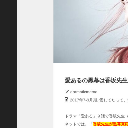
の
特
別
配
信
ス
タ
ー
ト
中
学
聖
日
記
愛あるの黒幕は香坂先生
最
終
dramaticmemo
回
2017年7-9月期
,
愛してたって、
の
観
覧
ドラマ「愛ある」９話で香坂先生
車
ネットでは、「
香坂先生が黒幕真
は