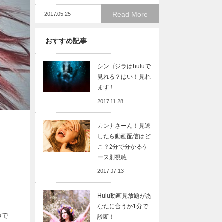
Read More
2017.05.25
おすすめ記事
シンゴジラはhuluで
見れる？はい！見れ
ます！
2017.11.28
カンナさーん！見逃
したら動画配信はど
こ？2分で分かるケ
ース別視聴…
2017.07.13
Hulu動画見放題があ
なたに合うか1分で
ので
診断！