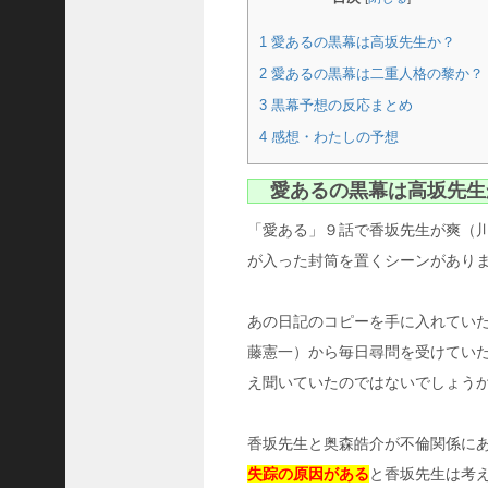
の
思
1
愛あるの黒幕は高坂先生か？
い
2
愛あるの黒幕は二重人格の黎か？
出
3
黒幕予想の反応まとめ
ボ
ッ
4
感想・わたしの予想
ク
ス
愛あるの黒幕は高坂先生
ア
プ
「愛ある」９話で香坂先生が爽（
リ
は
が入った封筒を置くシーンがあり
本
当
あの日記のコピーを手に入れていた
に
あ
藤憲一）から毎日尋問を受けてい
る
え聞いていたのではないでしょう
の
？
香坂先生と奥森皓介が不倫関係に
け
も
失踪の原因がある
と香坂先生は考