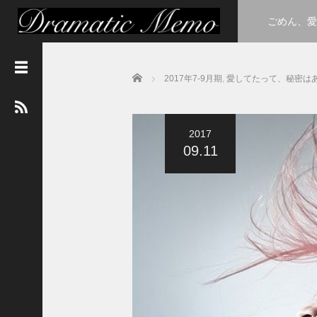
ごめん、愛
Home
2017年7-9月期
,
愛してたって、秘密は
最
新
記
事
2017
３
09.11
年
A
組
h
u
l
u
に
て
卒
業
式