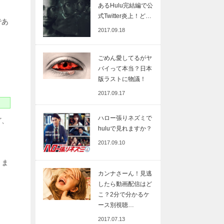
あるHulu完結編で公
式Twitter炎上！ど…
であ
2017.09.18
ごめん愛してるがヤ
バイって本当？日本
版ラストに物議！
2017.09.17
ハロー張りネズミで
ど、
huluで見れますか？
2017.09.10
りま
カンナさーん！見逃
したら動画配信はど
こ？2分で分かるケ
ース別視聴…
2017.07.13