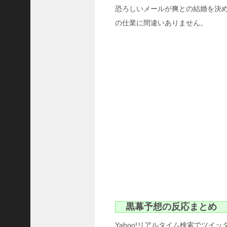
最
恐ろしいメールが爽との結婚を決
近
の仕業に間違いありません。
の
コ
メ
ン
ト
ド
ラ
マ
「
正
義
の
セ
」
の
ネ
タ
バ
レ
黒幕予想の反応まとめ
！
原
Yahoo!リアルタイム検索でツイ