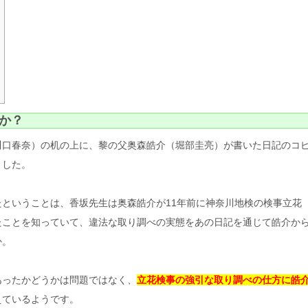
か？
川口春奈）の机の上に、黎の父奥森皓介（堀部圭亮）が書いた日記のコ
ました。
ということは、香坂先生は奥森皓介が11年前に神奈川地検の検事立花
たことを知っていて、違法な取り調べの実態をあの日記を通じて皓介か
か。
あったかどうかは問題ではなく、
立花検事の強引な取り調べの仕方に皓
えているようです。