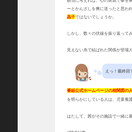
順当に考えれば、心の奥底で黎を
e
m
ーとかんざしを爽に送ったと思わ
o
晶子
ではないでしょうか。
よ
り
しかし、数々の伏線を振り返って
ド
ラ
マ
見えない糸で結ばれた関係が登場
「
正
義
の
えっ！最終回
セ
」
の
番組公式ホームページの相関図の
ネ
を明らかにしている人は、児童養
タ
バ
レ
はたして、茜がその施設で一緒に
！
原
作