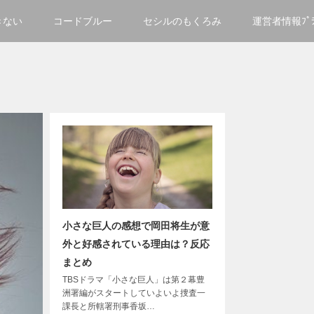
きない
コードブルー
セシルのもくろみ
運営者情報ﾌﾟﾗｲ
小さな巨人の感想で岡田将生が意
外と好感されている理由は？反応
まとめ
TBSドラマ「小さな巨人」は第２幕豊
洲署編がスタートしていよいよ捜査一
課長と所轄署刑事香坂…