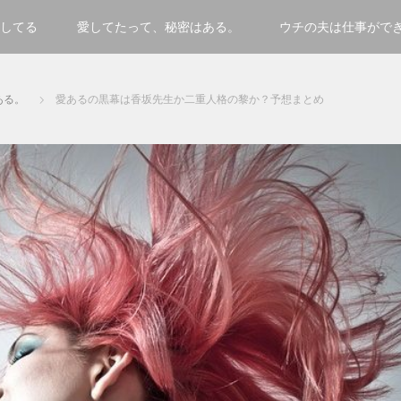
してる
愛してたって、秘密はある。
ウチの夫は仕事がで
ある。
愛あるの黒幕は香坂先生か二重人格の黎か？予想まとめ