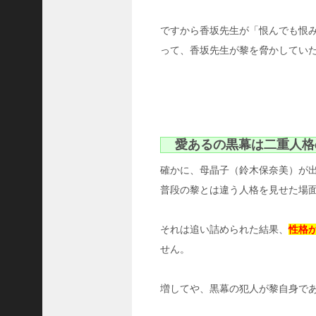
な
れ
第
ですから香坂先生が「恨んでも恨
5
って、香坂先生が黎を脅かしてい
話
回
想
シ
ー
ン
の
愛あるの黒幕は二重人格
か
わ
確かに、母晶子（鈴木保奈美）が
い
普段の黎とは違う人格を見せた場
い
女
性
それは追い詰められた結果、
性格
は
せん。
誰
？
増してや、黒幕の犯人が黎自身で