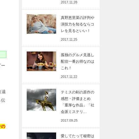
2017.11.28
真野恵里菜の評判や
演技力を知るならコ
レを見るといい！
2017.11.25
孤独のグルメ見逃し
配信一番お得なのは
ピー
これ！
2017.11.22
（遠
テミスの剣の原作の
感想・評価まとめ
ら伝
「重厚な作品」「社
会派ミステリ…
2017.09.25
介の
愛してたって秘密は