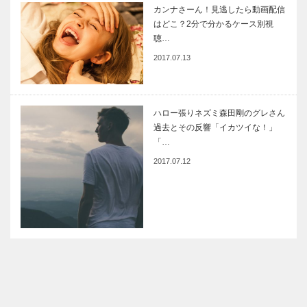
カンナさーん！見逃したら動画配信
はどこ？2分で分かるケース別視
聴…
2017.07.13
ハロー張りネズミ森田剛のグレさん
過去とその反響「イカツイな！」
「…
2017.07.12