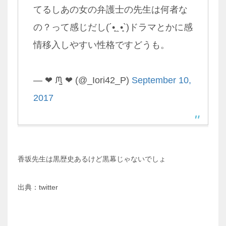
てるしあの女の弁護士の先生は何者な
の？って感じだし(´•̥ ̯ •̥`)ドラマとかに感
情移入しやすい性格ですどうも。
— ❤︎ ᙏ̤̫ ❤︎ (@_Iori42_P)
September 10,
2017
香坂先生は黒歴史あるけど黒幕じゃないでしょ
出典：twitter