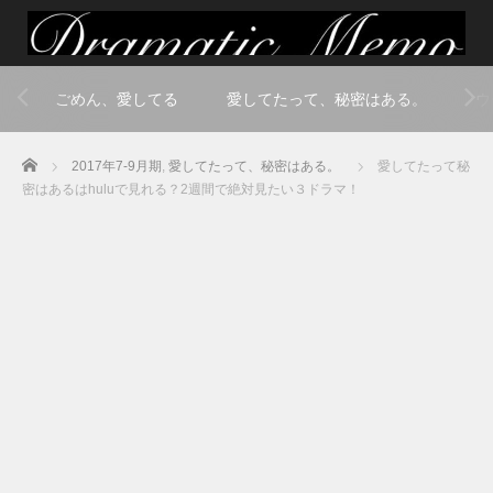
ごめん、愛してる
愛してたって、秘密はある。
ウ
Home
2017年7-9月期
,
愛してたって、秘密はある。
愛してたって秘
密はあるはhuluで見れる？2週間で絶対見たい３ドラマ！