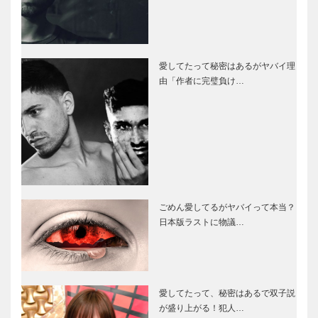
愛してたって秘密はあるがヤバイ理
由「作者に完璧負け…
ごめん愛してるがヤバイって本当？
日本版ラストに物議…
愛してたって、秘密はあるで双子説
が盛り上がる！犯人…