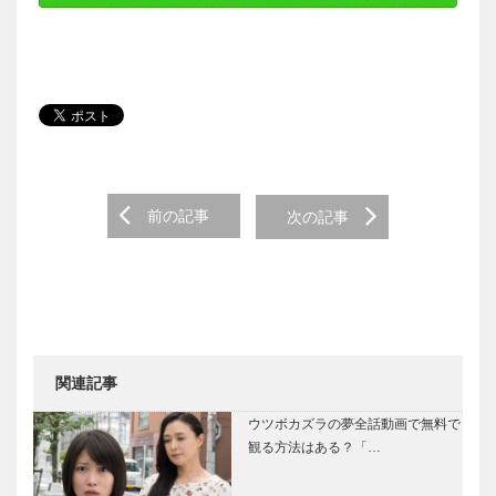
Post navigation
前の記事
次の記事
関連記事
ウツボカズラの夢全話動画で無料で
観る方法はある？「…