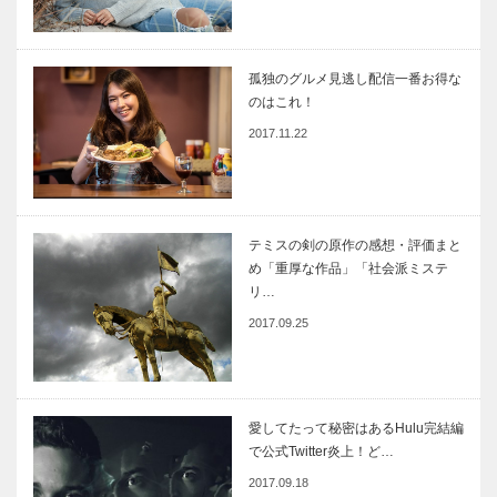
孤独のグルメ見逃し配信一番お得な
のはこれ！
2017.11.22
テミスの剣の原作の感想・評価まと
め「重厚な作品」「社会派ミステ
リ…
2017.09.25
愛してたって秘密はあるHulu完結編
で公式Twitter炎上！ど…
2017.09.18