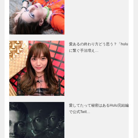
愛あるの終わり方どう思う？「hulu
に繋ぐ手法増え…
愛してたって秘密はあるHulu完結編
で公式Twit…