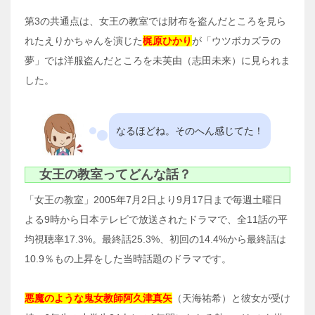
第3の共通点は、女王の教室では財布を盗んだところを見ら
れたえりかちゃんを演じた
梶原ひかり
が「ウツボカズラの
夢」では洋服盗んだところを未芙由（志田未来）に見られま
した。
なるほどね。そのへん感じてた！
女王の教室ってどんな話？
「女王の教室」2005年7月2日より9月17日まで毎週土曜日
よる9時から日本テレビで放送されたドラマで、全11話の平
均視聴率17.3%。最終話25.3%、初回の14.4%から最終話は
10.9％もの上昇をした当時話題のドラマです。
悪魔のような鬼女教師阿久津真矢
（天海祐希）と彼女が受け