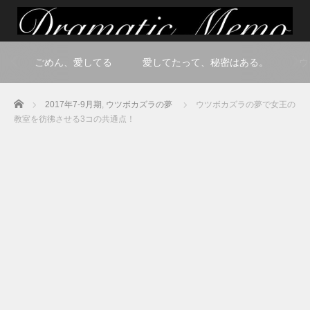
ごめん、愛してる
愛してたって、秘密はある。
ウ
Home
2017年7-9月期
,
ウツボカズラの夢
ウツボカズラの夢で女王の
教室を彷彿させる3コの共通点！