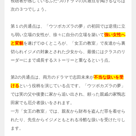
視聴者が感じているふたつのドラマの共通点を掲げるならば
次の３つでしょう。
第１の共通点は、「ウツボカズラの夢」の初回では逆境に立
ち弱い立場の女性が、徐々に自分の立場を築いて
強い女性へ
と変貌
を遂げてゆくところが、「女王の教室」で友達から裏
切られイジメの対象とされた少女から、最後にはクラスのリ
ーダーにまで成長するストーリーと重なるという点。
第2の共通点は、両方のドラマで志田未来が
不当な扱いを受
ける
という役柄を演じている点です。「ウツボカズラの夢」
では実の父や後妻に家から追い出され、頼った親戚の家鴨志
田家でも厄介者扱いをされます。
一方「女王の教室」では、親友から財布を盗んだ罪を着せら
れたり、先生からイジメともとれる冷酷な扱いを受けたりし
ます。