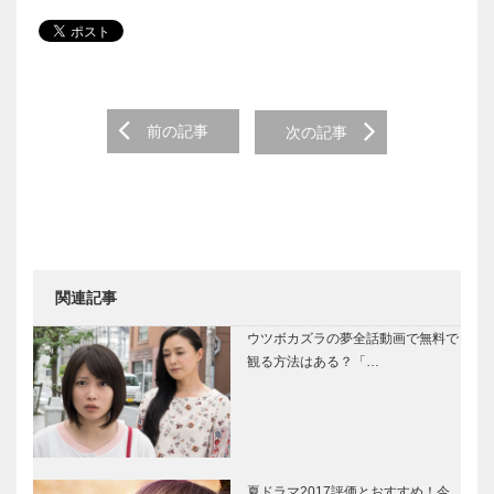
Post navigation
前の記事
次の記事
関連記事
ウツボカズラの夢全話動画で無料で
観る方法はある？「…
夏ドラマ2017評価とおすすめ！今