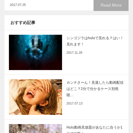
Read More
2017.07.25
おすすめ記事
シンゴジラはhuluで見れる？はい！
見れます！
2017.11.28
カンナさーん！見逃したら動画配信
はどこ？2分で分かるケース別視
聴…
2017.07.13
Hulu動画見放題があなたに合うか1