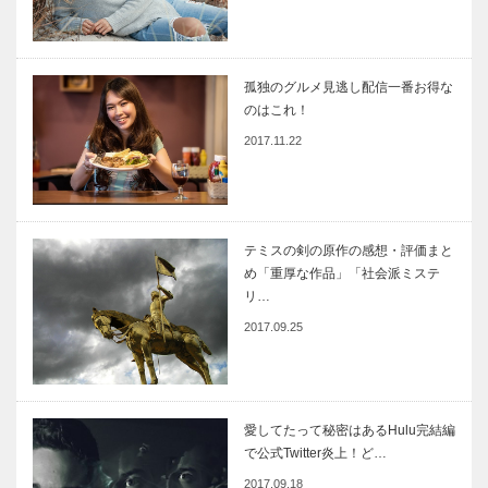
孤独のグルメ見逃し配信一番お得な
のはこれ！
2017.11.22
テミスの剣の原作の感想・評価まと
め「重厚な作品」「社会派ミステ
リ…
2017.09.25
愛してたって秘密はあるHulu完結編
で公式Twitter炎上！ど…
2017.09.18