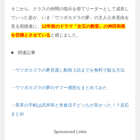
そこから、クラスの仲間の指示を得てリーダーとして成長し
ていった姿が、いま「ウツボカズラの夢」の主人公未芙由を
見る視聴者に、
12年前のドラマ「女王の教室」の神田和美
を彷彿とさせている
と感じました。
■ 関連記事
・
ウツボカズラの夢見逃し動画３話までを無料で観る方法
・
ウツボカズラの夢のヤフー感想をまとめてみた
・
黒革の手帖は武井咲と米倉涼子どっちが良かった！？反応
まとめ
Sponsored Links