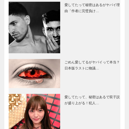
愛してたって秘密はあるがヤバイ理
由「作者に完璧負け…
ごめん愛してるがヤバイって本当？
日本版ラストに物議…
愛してたって、秘密はあるで双子説
が盛り上がる！犯人…