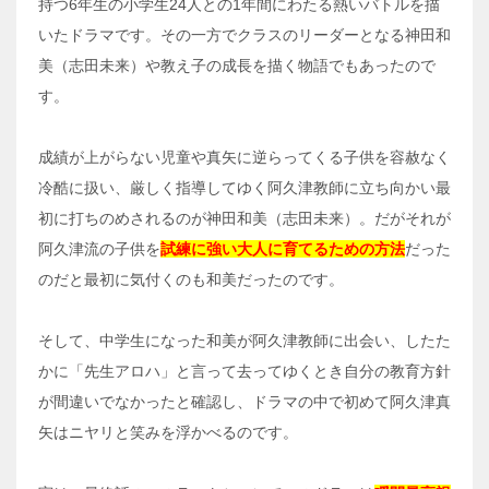
持つ6年生の小学生24人との1年間にわたる熱いバトルを描
いたドラマです。その一方でクラスのリーダーとなる神田和
美（志田未来）や教え子の成長を描く物語でもあったので
す。
成績が上がらない児童や真矢に逆らってくる子供を容赦なく
冷酷に扱い、厳しく指導してゆく阿久津教師に立ち向かい最
初に打ちのめされるのが神田和美（志田未来）。だがそれが
阿久津流の子供を
試練に強い大人に育てるための方法
だった
のだと最初に気付くのも和美だったのです。
そして、中学生になった和美が阿久津教師に出会い、したた
かに「先生アロハ」と言って去ってゆくとき自分の教育方針
が間違いでなかったと確認し、ドラマの中で初めて阿久津真
矢はニヤリと笑みを浮かべるのです。