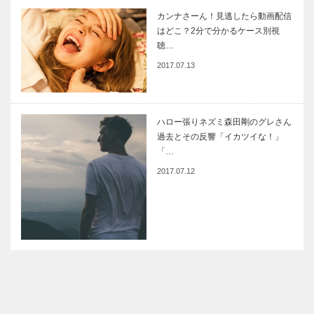
カンナさーん！見逃したら動画配信
はどこ？2分で分かるケース別視
聴…
2017.07.13
ハロー張りネズミ森田剛のグレさん
過去とその反響「イカツイな！」
「…
2017.07.12