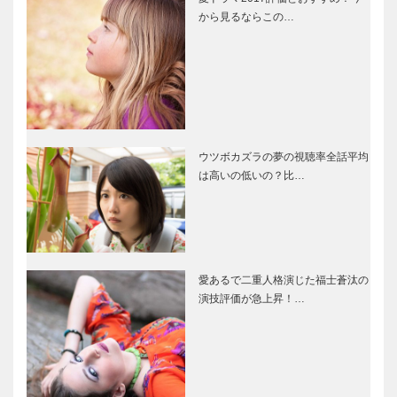
から見るならこの…
ウツボカズラの夢の視聴率全話平均
は高いの低いの？比…
愛あるで二重人格演じた福士蒼汰の
演技評価が急上昇！…