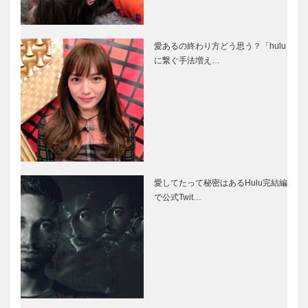
愛あるの終わり方どう思う？「hulu
に繋ぐ手法増え…
愛してたって秘密はあるHulu完結編
で公式Twit…