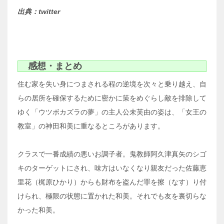
出典：twitter
感想・まとめ
住む家を失い身につまされる程の逆境を次々と乗り越え、自
らの居所を確保するために密かに策をめぐらし敵を排除して
ゆく「ウツボカズラの夢」の主人公未芙由の姿は、「女王の
教室」の神田和美に重なるところがあります。
クラスで一番成績の悪いお調子者。鬼教師阿久津真矢のシゴ
キのターゲットにされ、味方はいなくなり親友だった佐藤恵
里花（梶原ひかり）からも財布を盗んだ罪を擦（なす）り付
けられ、極限の状態に置かれた和美。それでも友を裏切らな
かった和美。