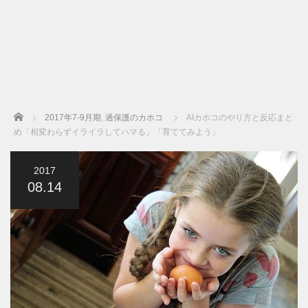
Home
2017年7-9月期
,
過保護のカホコ
AIカホコのやり方と反応まと
め「相変わらずイライラしてハマる」「育ててみよう」
2017
08.14