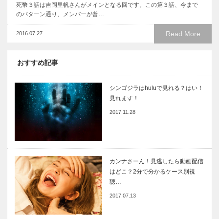
死幣３話は吉岡里帆さんがメインとなる回です。この第３話、今まで
のパターン通り、メンバーが普…
Read More
2016.07.27
おすすめ記事
シンゴジラはhuluで見れる？はい！
見れます！
2017.11.28
カンナさーん！見逃したら動画配信
はどこ？2分で分かるケース別視
聴…
2017.07.13