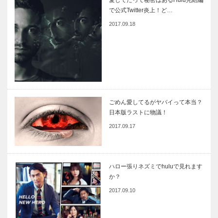
愛してたって秘密はあるHulu完結編
で公式Twitter炎上！ど…
2017.09.18
ごめん愛してるがヤバイって本当？
日本版ラストに物議！
2017.09.17
ハロー張りネズミでhuluで見れます
か？
2017.09.10