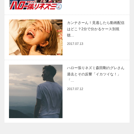
カンナさーん！見逃したら動画配信
はどこ？2分で分かるケース別視
聴…
2017.07.13
ハロー張りネズミ森田剛のグレさん
過去とその反響「イカツイな！」
「…
2017.07.12