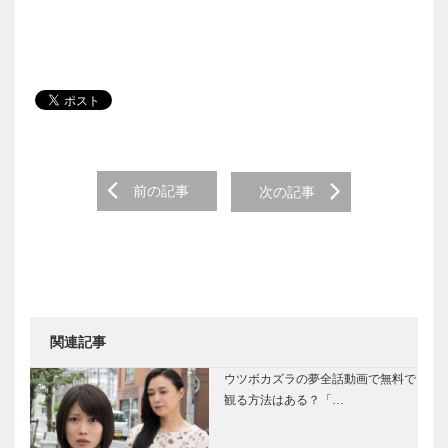
Post navigation
前の記事
次の記事
関連記事
ウツボカズラの夢全話動画で無料で
観る方法はある？「…