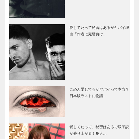
愛してたって秘密はあるがヤバイ理
由「作者に完璧負け…
ごめん愛してるがヤバイって本当？
日本版ラストに物議…
愛してたって、秘密はあるで双子説
が盛り上がる！犯人…