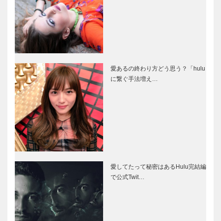
愛あるの終わり方どう思う？「hulu
に繋ぐ手法増え…
愛してたって秘密はあるHulu完結編
で公式Twit…