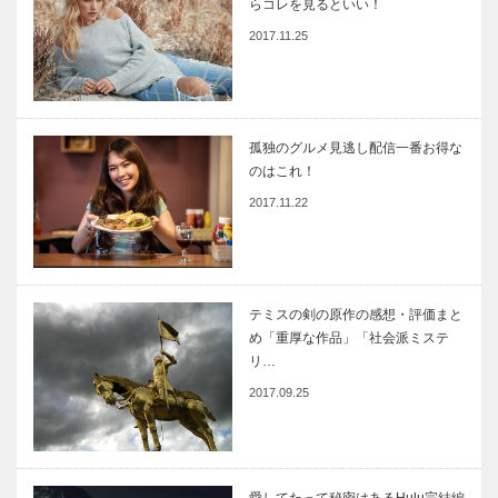
らコレを見るといい！
2017.11.25
孤独のグルメ見逃し配信一番お得な
のはこれ！
2017.11.22
テミスの剣の原作の感想・評価まと
め「重厚な作品」「社会派ミステ
リ…
2017.09.25