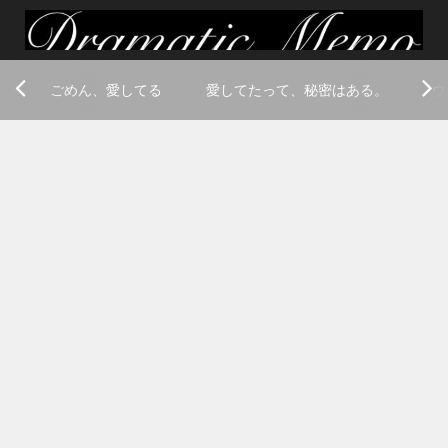
ごめん、愛してる
愛してたって、秘密はある。
ウ