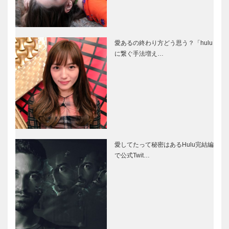
愛あるの終わり方どう思う？「hulu
に繋ぐ手法増え…
愛してたって秘密はあるHulu完結編
で公式Twit…