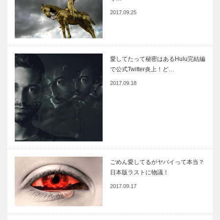
2017.09.25
愛してたって秘密はあるHulu完結編
で公式Twitter炎上！ど…
2017.09.18
ごめん愛してるがヤバイって本当？
日本版ラストに物議！
2017.09.17