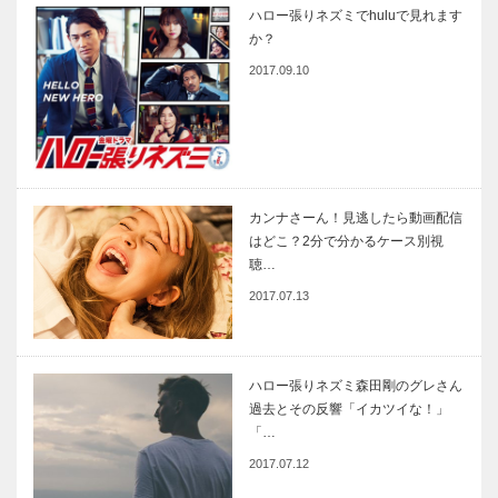
ハロー張りネズミでhuluで見れます
か？
2017.09.10
カンナさーん！見逃したら動画配信
はどこ？2分で分かるケース別視
聴…
2017.07.13
ハロー張りネズミ森田剛のグレさん
過去とその反響「イカツイな！」
「…
2017.07.12