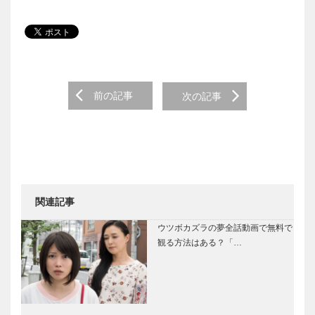
Post navigation
前の記事
次の記事
関連記事
ウツボカズラの夢全話動画で無料で
観る方法はある？「…