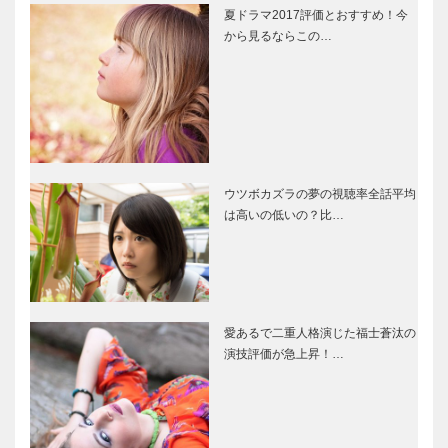
夏ドラマ2017評価とおすすめ！今
から見るならこの…
ウツボカズラの夢の視聴率全話平均
は高いの低いの？比…
愛あるで二重人格演じた福士蒼汰の
演技評価が急上昇！…