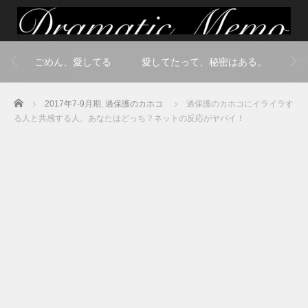
ごめん、愛してる
愛してたって、秘密はある。
ウ
Home
2017年7-9月期
,
過保護のカホコ
過保護のカホコにイライラす
る人と共感する人、あなたはどっち？ネットの反応がヤバイ！