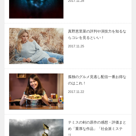
2017.11.28
真野恵里菜の評判や演技力を知るな
らコレを見るといい！
2017.11.25
孤独のグルメ見逃し配信一番お得な
のはこれ！
2017.11.22
テミスの剣の原作の感想・評価まと
め「重厚な作品」「社会派ミステ
リ…