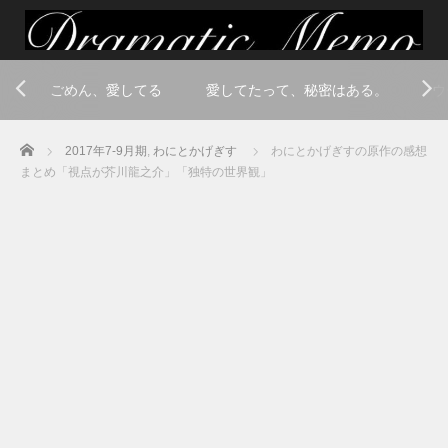
ごめん、愛してる
愛してたって、秘密はある。
ウ
Home
2017年7-9月期
,
わにとかげぎす
わにとかげぎすの原作の感想
まとめ「視点が芥川龍之介」「独特の世界観」