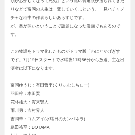
頭がおかしくなって死ぬ」という謎の脅迫状が送られてきた
りなどで富岡の人生は一変していく…という、一見ハチャメ
チャな稲中の作者らしいあらすじです。
が、奥が深いということで話題になった漫画でもあるので
す。
この物語をドラマ化したものがドラマ版「わにとかげぎす」
です。7月19日スタートで水曜夜11時56分から放送、主な出
演者は以下になります。
富岡ゆうじ：有田哲平(くりぃむしちゅー)
羽田梓：本田翼
花林雄大：賀来賢人
雨川勇：吉村界人
吉岡華：コムアイ(水曜日のカンパネラ)
島田裕至：DOTAMA