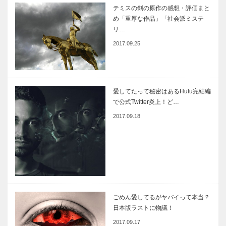
テミスの剣の原作の感想・評価まと
め「重厚な作品」「社会派ミステ
リ…
2017.09.25
愛してたって秘密はあるHulu完結編
で公式Twitter炎上！ど…
2017.09.18
ごめん愛してるがヤバイって本当？
日本版ラストに物議！
2017.09.17