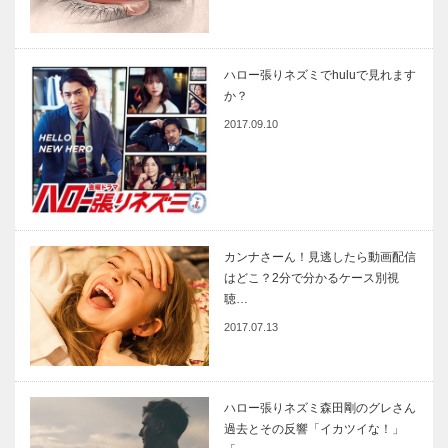
ハロー張りネズミでhuluで見れます
か？
2017.09.10
カンナさーん！見逃したら動画配信
はどこ？2分で分かるケース別視
聴…
2017.07.13
ハロー張りネズミ森田剛のグレさん
過去とその反響「イカツイな！」