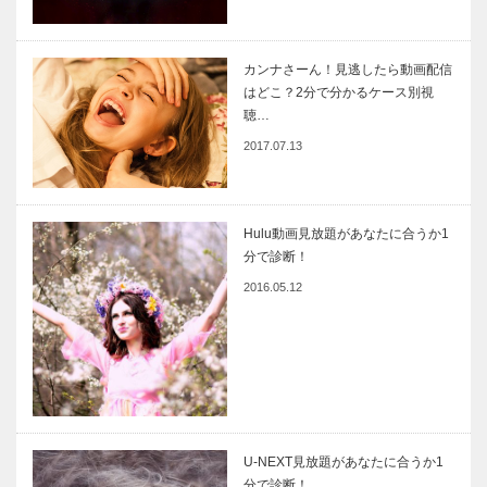
カンナさーん！見逃したら動画配信
はどこ？2分で分かるケース別視
聴…
2017.07.13
Hulu動画見放題があなたに合うか1
分で診断！
2016.05.12
U-NEXT見放題があなたに合うか1
分で診断！