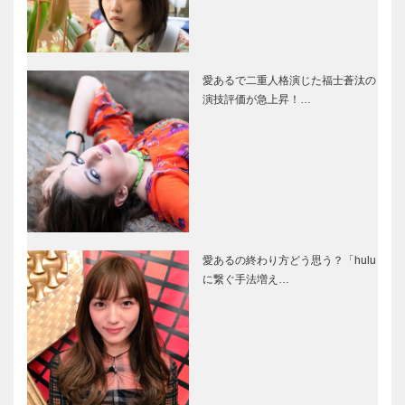
愛あるで二重人格演じた福士蒼汰の
演技評価が急上昇！…
愛あるの終わり方どう思う？「hulu
に繋ぐ手法増え…