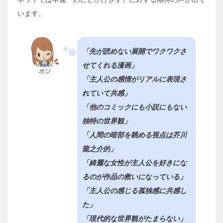
います。
「先が読めない展開でワクワクさ
せてくれる漫画」
ポジ
「主人公の感情がリアルに表現さ
れていて共感」
「他のコミックにも小説にもない
独特の世界観」
「人間の暗部を眺める視点は芥川
龍之介的」
「綺麗な女性が主人公を好きにな
るのが作品の救いになっている」
「主人公の感じる孤独感に共感し
た」
「現代的な世界観がたまらない」