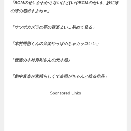
「BGMのせいかわからないけど(いやBGMのせい)、妙にほ
のぼの感出すよねｗ」
「ウツボカズラの夢の音楽よい…初めて見る」
「木村秀彬くんの音楽やっぱめちゃカッコいい」
「音楽の木村秀彬さんの天才感」
「劇中音楽が素晴らしくて余韻がちゃんと残る作品」
Sponsored Links