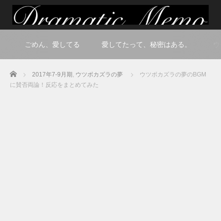
ごめん、愛してる
愛してたって、秘密はある。
ウ
Home
2017年7-9月期
,
ウツボカズラの夢
ウツボカズラの夢のBGM
に賛否両論！反応をまとめてみた