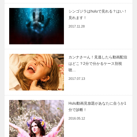
シンゴジラはhuluで見れる？はい！
見れます！
2017.11.28
カンナさーん！見逃したら動画配信
はどこ？2分で分かるケース別視
聴…
2017.07.13
Hulu動画見放題があなたに合うか1
分で診断！
2016.05.12