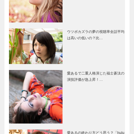
ウツボカズラの夢の視聴率全話平均
は高いの低いの？比…
愛あるで二重人格演じた福士蒼汰の
演技評価が急上昇！…
愛あるの終わり方どう思う？「hulu