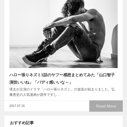
ハロー張りネズミ1話のヤフー感想まとめてみた「山口智子
演技いいね」「バディ感いいな～」
瑛太が主演のドラマ「ハロー張りネズミ」の放送が始まりました。弘
兼憲史の人気漫画が原作ですし…
Read More
2017.07.15
おすすめ記事