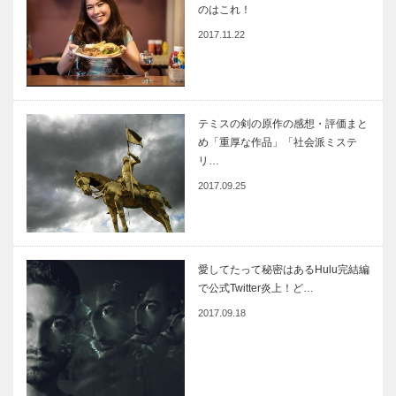
のはこれ！
2017.11.22
テミスの剣の原作の感想・評価まと
め「重厚な作品」「社会派ミステ
リ…
2017.09.25
愛してたって秘密はあるHulu完結編
で公式Twitter炎上！ど…
2017.09.18