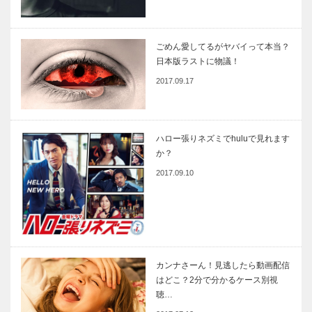
ごめん愛してるがヤバイって本当？
日本版ラストに物議！
2017.09.17
ハロー張りネズミでhuluで見れます
か？
2017.09.10
カンナさーん！見逃したら動画配信
はどこ？2分で分かるケース別視
聴…