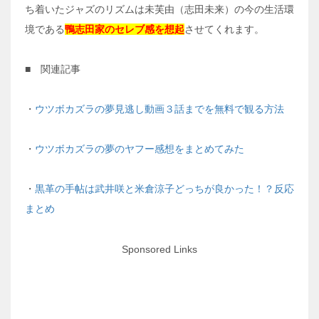
ち着いたジャズのリズムは未芙由（志田未来）の今の生活環
境である
鴨志田家のセレブ感を想起
させてくれます。
■ 関連記事
・
ウツボカズラの夢見逃し動画３話までを無料で観る方法
・
ウツボカズラの夢のヤフー感想をまとめてみた
・
黒革の手帖は武井咲と米倉涼子どっちが良かった！？反応
まとめ
Sponsored Links