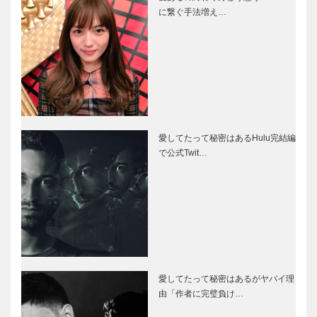
に繋ぐ手法増え…
愛してたって秘密はあるHulu完結編
で公式Twit…
愛してたって秘密はあるがヤバイ理
由「作者に完璧負け…