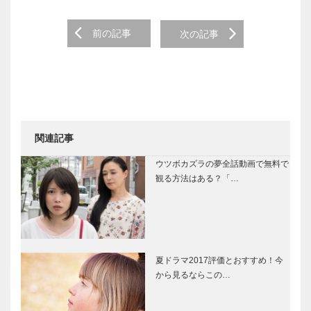
Post navigation
前の記事
次の記事
関連記事
ウツボカズラの夢全話動画で無料で
観る方法はある？「…
夏ドラマ2017評価とおすすめ！今
から見るならこの…