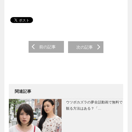
Post navigation
前の記事
次の記事
関連記事
ウツボカズラの夢全話動画で無料で
観る方法はある？「…