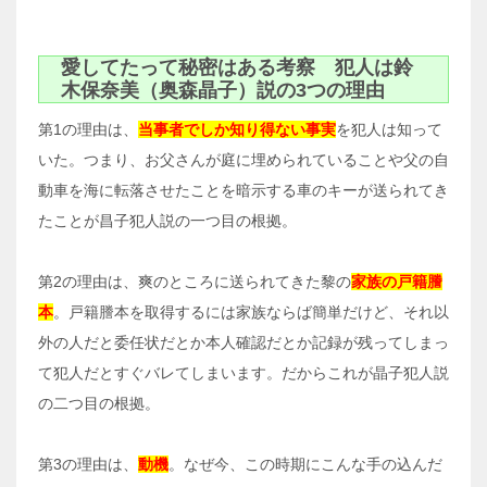
愛してたって秘密はある考察 犯人は鈴
木保奈美（奥森晶子）説の3つの理由
第1の理由は、
当事者でしか知り得ない事実
を犯人は知って
いた。つまり、お父さんが庭に埋められていることや父の自
動車を海に転落させたことを暗示する車のキーが送られてき
たことが昌子犯人説の一つ目の根拠。
第2の理由は、爽のところに送られてきた黎の
家族の戸籍謄
本
。戸籍謄本を取得するには家族ならば簡単だけど、それ以
外の人だと委任状だとか本人確認だとか記録が残ってしまっ
て犯人だとすぐバレてしまいます。だからこれが晶子犯人説
の二つ目の根拠。
第3の理由は、
動機
。なぜ今、この時期にこんな手の込んだ