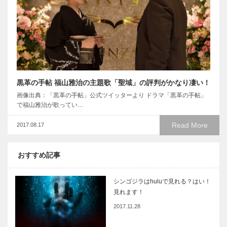
黒革の手帖 福山雅治の主題歌「聖域」の評判がかなり凄い！
画像出典：「黒革の手帖」公式ツイッターより ドラマ「黒革の手帖」
で福山雅治が歌ってい…
Read More
2017.08.17
おすすめ記事
シンゴジラはhuluで見れる？はい！
見れます！
2017.11.28