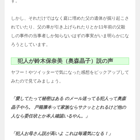
す。
しかし、それだけではなく庭に埋めた父の遺体が掘り起こさ
れていたり、父の車が引き上げられたりとか11年前の父殺
しの事件の当事者しか知らないはずの事実がいま明らかにな
ろうとしています。
犯人が鈴木保奈美（奥森晶子）説の声
ヤフー！やツイッターで気になった感想をピックアップして
みたので見てみましょう。
「愛してたって秘密はある のメール送ってる犯人って奥森
晶子やろ。 戸籍謄本って家族ならサクッととれるけど他の
人なら委任状とか本人確認いるやん。」
「犯人お母さん説が高いよ これは毎週気になる！」