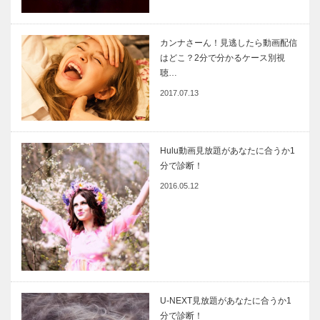
カンナさーん！見逃したら動画配信
はどこ？2分で分かるケース別視
聴…
2017.07.13
Hulu動画見放題があなたに合うか1
分で診断！
2016.05.12
U-NEXT見放題があなたに合うか1
分で診断！