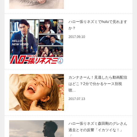
ハロー張りネズミでhuluで見れます
か？
2017.09.10
カンナさーん！見逃したら動画配信
はどこ？2分で分かるケース別視
聴…
2017.07.13
ハロー張りネズミ森田剛のグレさん
過去とその反響「イカツイな！」
「…