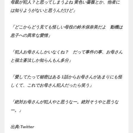
母親が犯人？と思ってしまうよね 黄色い薔薇とか、他者に
は知りようがないと思うんだけど」
「どこからどう見ても怪しい母役の鈴木保奈美だよ 動機は
息子への異常な愛情」
「犯人お母さんしかいなくね？ だって事件の事、お母さん
と福士蒼汰しか知らんもん多分」
「愛してたって秘密はある 1話からお母さんがあまりにも怪
しくて、これでお母さん犯人だったら笑う」
「絶対お母さんが犯人やと思うなー。絶対そうやと思うな
ー。」
出典:Twitter