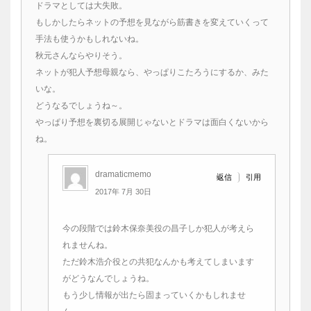
ドラマとしては大失敗。
もしかしたらネットの予想を見ながら筋書きを変えていくって
手法も使うかもしれないね。
秋元さんならやりそう。
ネットが犯人予想母親なら、やっぱりこたろうにするか、みた
いな。
どうなるでしょうね～。
やっぱり予想を裏切る展開じゃないとドラマは面白くないから
ね。
dramaticmemo
引用
返信
2017年 7月 30日
今の段階では鈴木保奈美役の昌子しか犯人が考えら
れませんね。
ただ鈴木浩介役との共犯なんかも考えてしまいます
がどうなんでしょうね。
もう少し情報が出たら固まっていくかもしれませ