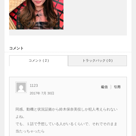
コメント
コメント ( 2 )
トラックバック ( 0 )
1123
引用
返信
2017年 7月 30日
同感。動機と状況証拠から鈴木保奈美役しか犯人考えられない
よね。
でも、１話で予想している人がいるくらいで、それでそのまま
当たっちゃったら