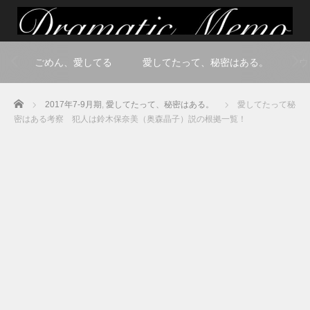
ごめん、愛してる
愛してたって、秘密はある。
ウ
Home
2017年7-9月期
,
愛してたって、秘密はある。
愛してたって秘
密はある考察 犯人は鈴木保奈美（奥森晶子）説の根拠一覧！