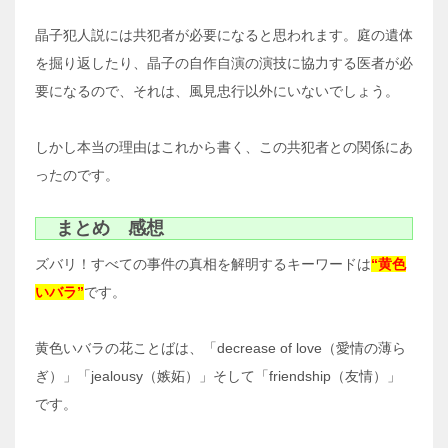
晶子犯人説には共犯者が必要になると思われます。庭の遺体
を掘り返したり、晶子の自作自演の演技に協力する医者が必
要になるので、それは、風見忠行以外にいないでしょう。
しかし本当の理由はこれから書く、この共犯者との関係にあ
ったのです。
まとめ 感想
ズバリ！すべての事件の真相を解明するキーワードは
“黄色
いバラ”
です。
黄色いバラの花ことばは、「decrease of love（愛情の薄ら
ぎ）」「jealousy（嫉妬）」そして「friendship（友情）」
です。