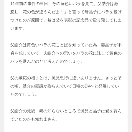
11年前の事件の当日、その黄色いバラを見て、父皓介は激
怒し「花の色が違うんだよ！」と言って母晶子にバラを投げ
つけたのが原因で、黎は父を表彰の記念品で殴り殺してしま
います。
父皓介は黄色いバラの花ことばを知っていた為、妻晶子が不
貞を犯していて、夫皓介への思いをバラの花に託して黄色の
バラを選んだのだと考えたのでしょう。
父の嫉妬の相手とは、風見忠行に違いありません。きっとそ
の頃、皓介の疑惑が膨らんでいて日頃のDVへと発展してい
たのでしょう。
父皓介の死後、黎の知らないところで風見と晶子は愛を育ん
でいたのかも知れまさん。