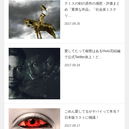
テミスの剣の原作の感想・評価まと
め「重厚な作品」「社会派ミステ
リ…
2017.09.25
愛してたって秘密はあるHulu完結編
で公式Twitter炎上！ど…
2017.09.18
ごめん愛してるがヤバイって本当？
日本版ラストに物議！
2017.09.17