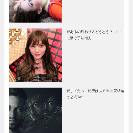
愛あるの終わり方どう思う？「hulu
に繋ぐ手法増え…
愛してたって秘密はあるHulu完結編
で公式Twit…