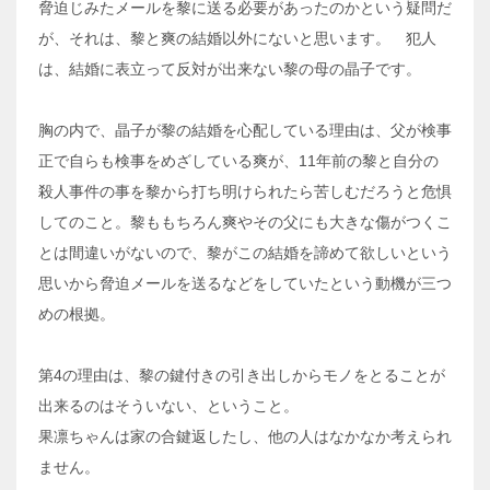
脅迫じみたメールを黎に送る必要があったのかという疑問だ
が、それは、黎と爽の結婚以外にないと思います。 犯人
は、結婚に表立って反対が出来ない黎の母の晶子です。
胸の内で、晶子が黎の結婚を心配している理由は、父が検事
正で自らも検事をめざしている爽が、11年前の黎と自分の
殺人事件の事を黎から打ち明けられたら苦しむだろうと危惧
してのこと。黎ももちろん爽やその父にも大きな傷がつくこ
とは間違いがないので、黎がこの結婚を諦めて欲しいという
思いから脅迫メールを送るなどをしていたという動機が三つ
めの根拠。
第4の理由は、黎の鍵付きの引き出しからモノをとることが
出来るのはそういない、ということ。
果凛ちゃんは家の合鍵返したし、他の人はなかなか考えられ
ません。