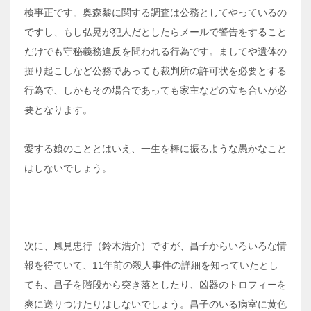
検事正です。奥森黎に関する調査は公務としてやっているの
ですし、もし弘晃が犯人だとしたらメールで警告をすること
だけでも守秘義務違反を問われる行為です。ましてや遺体の
掘り起こしなど公務であっても裁判所の許可状を必要とする
行為で、しかもその場合であっても家主などの立ち合いが必
要となります。
愛する娘のこととはいえ、一生を棒に振るような愚かなこと
はしないでしょう。
次に、風見忠行（鈴木浩介）ですが、昌子からいろいろな情
報を得ていて、11年前の殺人事件の詳細を知っていたとし
ても、昌子を階段から突き落としたり、凶器のトロフィーを
爽に送りつけたりはしないでしょう。昌子のいる病室に黄色