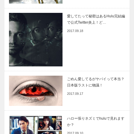
愛してたって秘密はあるHulu完結編
で公式Twitter炎上！ど…
2017.09.18
ごめん愛してるがヤバイって本当？
日本版ラストに物議！
2017.09.17
ハロー張りネズミでhuluで見れます
か？
2017.09.10