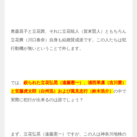
奥森昌子と立花茜、それに立花暁人（賀来賢人）ともちろん
立花爽（川口春奈）自身も結婚賛成派です。この人たちは犯
行動機が無いということで外します。
では、
絞られた立花弘晃（遠藤憲一）、浦西果凛（吉川愛）
と安藤虎太郎（白州迅）および風見忠行（鈴木浩介）
の中で
実際に犯行が出来るのは誰でしょう？
まず、立花弘晃（遠藤憲一）ですが、この人は神奈川地検の