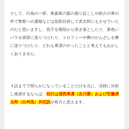
そして、行為の一部、奥森家の庭の掘り起こしや皓介の車の
件で警察への通報などは役割分担して虎太郎にもさせていた
のだと思いますし、昌子を階段から突き落としたり、黄色い
バラを病室に送りつけたり、トロフィーや爽のかんざしを爽
に送りつけたり、どれも果凛のやったことと考えてもおかし
くありません。
４話までで明らかになっていることだけを元に、冷静に分析
し推測するならば、
犯行は浦西果凛（吉川愛）および安藤虎
太郎（白州迅）共犯説
が有力と思えます。