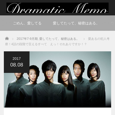
ごめん、愛してる
愛してたって、秘密はある。
ウ
Home
2017年7-9月期
,
愛してたって、秘密はある。
愛あるの犯人考
察！4話の段階で言えるすべて えっ！それありですか！？
2017
08.08