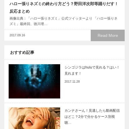
ハロー張りネズミの終わり方どう？野田洋次郎等踊りだす！
反応まとめ
画像出典：「ハロー張りネズミ」公式ツイッターより 「ハロー張りネ
ズミ」最終回、徳川埋…
Read More
2017.09.16
おすすめ記事
シンゴジラはhuluで見れる？はい！
見れます！
2017.11.28
カンナさーん！見逃したら動画配信
はどこ？2分で分かるケース別視
聴…