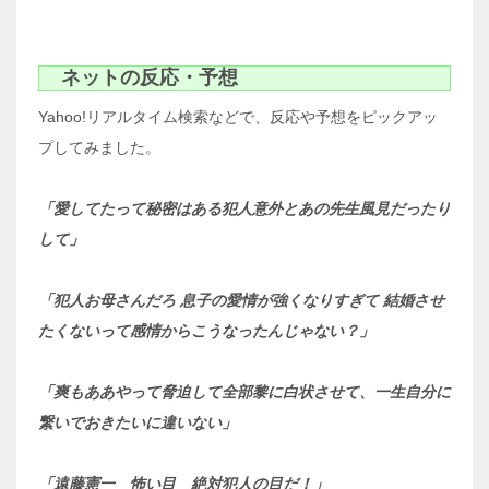
ネットの反応・予想
Yahoo!リアルタイム検索などで、反応や予想をピックアッ
プしてみました。
「愛してたって秘密はある犯人意外とあの先生風見だったり
して」
「犯人お母さんだろ 息子の愛情が強くなりすぎて 結婚させ
たくないって感情からこうなったんじゃない？」
「爽もああやって脅迫して全部黎に白状させて、一生自分に
繋いでおきたいに違いない」
「遠藤憲一 怖い目 絶対犯人の目だ！」