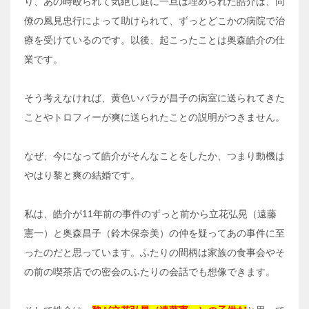
り、あの時殴られて気絶し庭に一旦は埋められた皓介は、同
僚の風見忠行によって助けられて、ずっとどこかの病院で治
療を受けているのです。以後、起こったことは奥森皓介の仕
業です。
そう考えなければ、黄色いバラが昌子の病室に送られてきた
ことやトロフィーが爽に送られたことの説明がつきません。
なぜ、今になって皓介がそんなことをしたか、つまり動機は
やはり黎と爽の結婚です。
私は、皓介が11年前の事件のずっと前から立花弘晃（遠藤
憲一）と奥森昌子（鈴木保奈美）の仲を疑ってあの事件に至
ったのだと思っています。ふたりの間柄は家族の食事会やそ
の前の喫茶店での密会のふたりの会話でも想像できます。