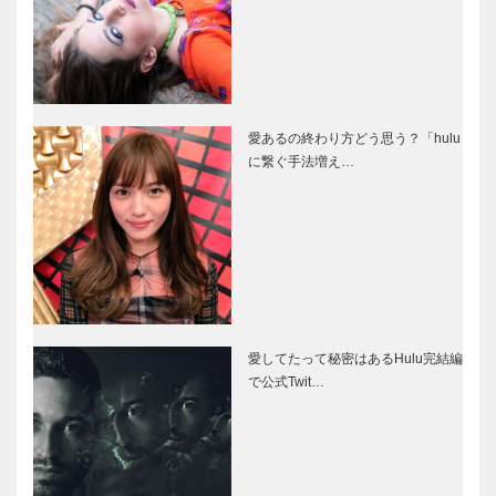
愛あるの終わり方どう思う？「hulu
に繋ぐ手法増え…
愛してたって秘密はあるHulu完結編
で公式Twit…