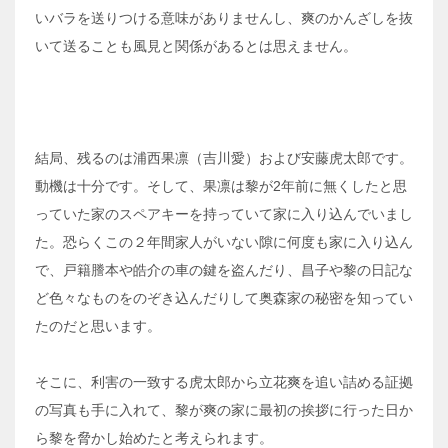
いバラを送りつける意味がありませんし、爽のかんざしを抜
いて送ることも風見と関係があるとは思えません。
結局、残るのは浦西果凛（吉川愛）および安藤虎太郎です。
動機は十分です。そして、果凛は黎が2年前に無くしたと思
っていた家のスペアキーを持っていて家に入り込んでいまし
た。恐らくこの２年間家人がいない隙に何度も家に入り込ん
で、戸籍謄本や皓介の車の鍵を盗んだり、昌子や黎の日記な
ど色々なものをのぞき込んだりして奥森家の秘密を知ってい
たのだと思います。
そこに、利害の一致する虎太郎から立花爽を追い詰める証拠
の写真も手に入れて、黎が爽の家に最初の挨拶に行った日か
ら黎を脅かし始めたと考えられます。