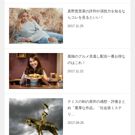
真野恵里菜の評判や演技力を知るな
らコレを見るといい！
2017.11.25
孤独のグルメ見逃し配信一番お得な
のはこれ！
2017.11.22
テミスの剣の原作の感想・評価まと
め「重厚な作品」「社会派ミステ
リ…
2017.09.25