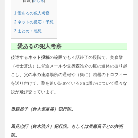
目次
[
閉じる
]
1
愛あるの犯人考察
2
ネットの反応・予想
3
まとめ・感想
愛あるの犯人考察
後述する
ネット投稿
の範囲でも４話終了の段階で、奥森黎
（福士蒼汰）に脅迫メールや父奥森皓介の庭の遺体の掘り起
こし、父の車の連絡場所の通報や（爽に）凶器のトロフィー
を送り付けて、黎を追い詰めているのは誰かについて様々な
説が飛び交っています。
奥森昌子（鈴木保奈美）犯行説。
風見忠行（鈴木浩介）犯行説。もしくは奥森昌子との共犯
説。