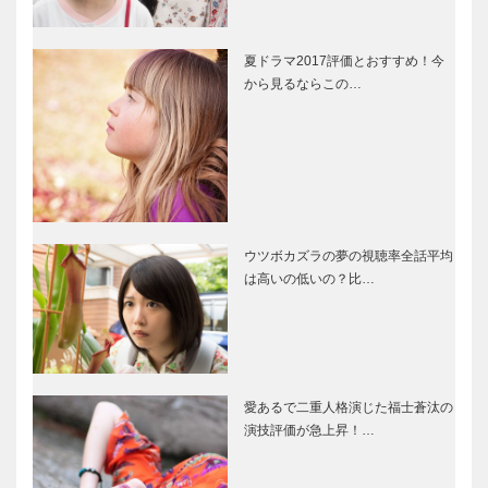
夏ドラマ2017評価とおすすめ！今
から見るならこの…
ウツボカズラの夢の視聴率全話平均
は高いの低いの？比…
愛あるで二重人格演じた福士蒼汰の
演技評価が急上昇！…