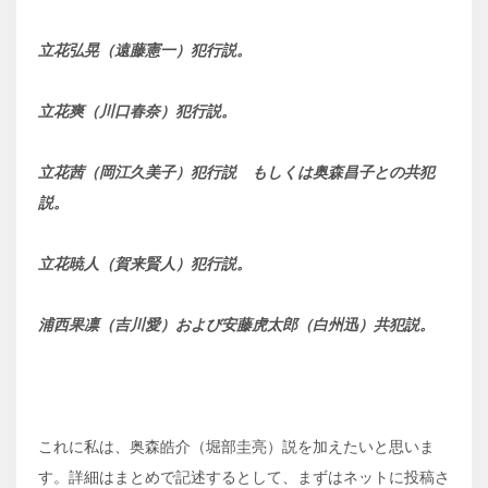
立花弘晃（遠藤憲一）犯行説。
立花爽（川口春奈）犯行説。
立花茜（岡江久美子）犯行説 もしくは奥森昌子との共犯
説。
立花暁人（賀来賢人）犯行説。
浦西果凛（吉川愛）および安藤虎太郎（白州迅）共犯説。
これに私は、奥森皓介（堀部圭亮）説を加えたいと思いま
す。詳細はまとめで記述するとして、まずはネットに投稿さ