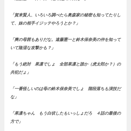
「賀来賢人、いろいろ調べたら奥森家の秘密も知ってたりし
て、妹の相手イジッテやろうとか？」
「爽の母茜もありだな。遠藤憲一と鈴木保奈美の仲を知って
いて陰湿な攻撃かも？」
「もう絶対 果凛でしょ 全部果凛と誰か（虎太郎か？）の
共犯だょ」
「一番怪しいのは母の鈴木保奈美でしょ 階段落ちも演技だ
な」
「果凛ちゃん もう白状したもいっしょだろ ４話の最後の
方で」