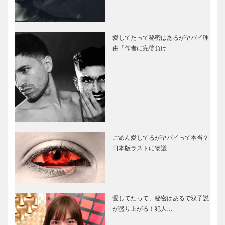
愛してたって秘密はあるがヤバイ理
由「作者に完璧負け…
ごめん愛してるがヤバイって本当？
日本版ラストに物議…
愛してたって、秘密はあるで双子説
が盛り上がる！犯人…