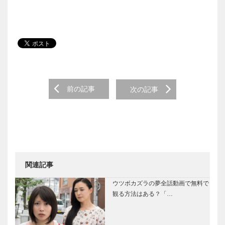
Post navigation
前の記事
次の記事
関連記事
ウツボカズラの夢全話動画で無料で
観る方法はある？「…