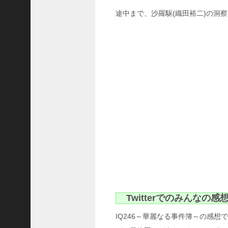
作
途中まで、沙羅駆(織田裕二)の洞
は
こ
ん
な
展
開
だ
っ
た
！
？
に
d
r
a
m
a
t
Twitterでのみんなの感
i
c
IQ246～華麗なる事件簿～の感想で
m