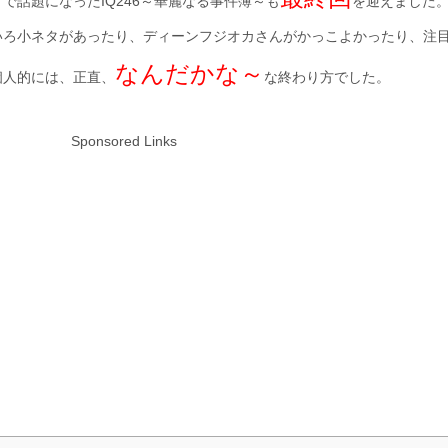
で話題になったIQ246～華麗なる事件簿～も
を迎えました
いろ小ネタがあったり、ディーンフジオカさんがかっこよかったり、注
なんだかな～
個人的には、正直、
な終わり方でした。
Sponsored Links