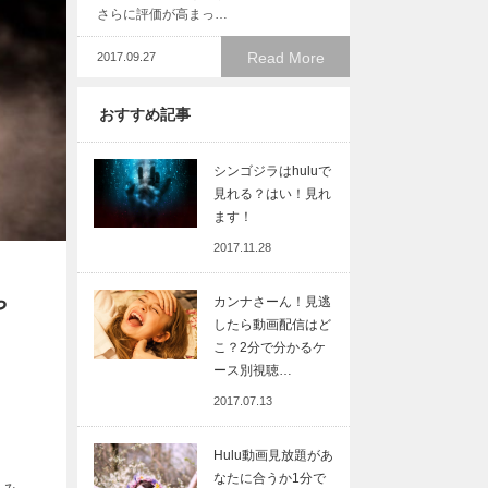
さらに評価が高まっ…
Read More
2017.09.27
おすすめ記事
シンゴジラはhuluで
見れる？はい！見れ
ます！
2017.11.28
や
カンナさーん！見逃
したら動画配信はど
こ？2分で分かるケ
ース別視聴…
2017.07.13
Hulu動画見放題があ
なたに合うか1分で