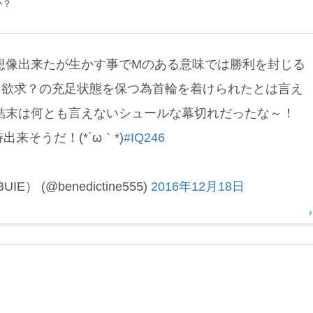
か？
想像出来たが生かす事でMのある意味では勝利を封じる
？欲求？の充足状態を保つ為首輪を着けられたとは言え
結末は何とも言えないシュールな幕切れだったな～！
待出来そうだ！(*´ω｀*)
#IQ246
） (@benedictine555)
2016年12月18日