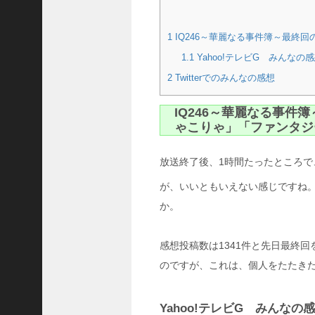
の
思
1
IQ246～華麗なる事件簿～最終回
い
出
1.1
Yahoo!テレビG みんなの
ボ
2
Twitterでのみんなの感想
ッ
ク
ス
IQ246～華麗なる事件
ア
ゃこりゃ」「ファンタジ
プ
リ
放送終了後、1時間たったところで、
は
本
が、いいともいえない感じですね。
当
か。
に
あ
る
感想投稿数は1341件と先日最終
の
のですが、これは、個人をたたき
？
け
も
Yahoo!テレビG みんなの