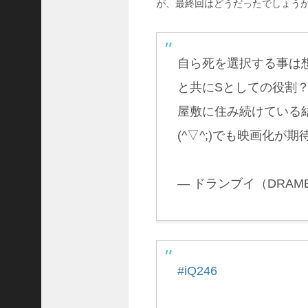
が、最終回はどうだったでしょう
e
m
o
よ
り
自ら死を選択する事は
ド
と共にSとしての役割
ラ
マ
屋敷に住み続けている
「
(^▽^;)でも映画化が期
正
義
の
セ
— ドランブイ（DRAMBUIE
」
の
ネ
タ
バ
レ
#iQ246
！
原
作