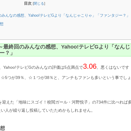
目次
[
閉じる
]
のみんなの感想、Yahoo!テレビGより「なんじゃこりゃ」「ファンタジー？」
感想
簿～最終回のみんなの感想、Yahoo!テレビGより「なんじ
ー？」
3.06
Yahoo!テレビGのみんなの評価は5点満点で
。悪くはないです
☆5つが39％、☆１つが38％と、アンチもファンも多いという事でし
回を迎えた「地味にスゴイ！校閲ガール・河野悦子」の734件に比べれば
たい人が繰り返し投稿していたためかもしれません。
感想