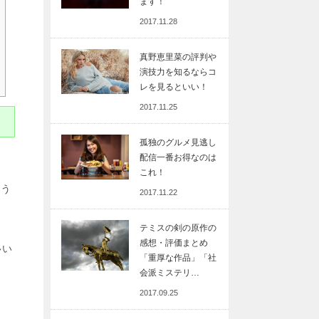
ます！
2017.11.28
真野恵里菜の評判や
演技力を知るならコ
レを見るといい！
2017.11.25
孤独のグルメ見逃し
配信一番お得なのは
これ！
ょう
2017.11.22
テミスの剣の原作の
感想・評価まとめ
多い
「重厚な作品」「社
会派ミステリ…
2017.09.25