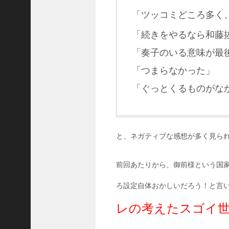
最
「ツッコミどころ多く
近
の
コ
「続きをやるなら和藤
メ
ン
「奏子のいる意味が最
ト
「つまらなかった」
ド
ラ
「ぐっとくるものがな
マ
「
正
義
の
と、ネガティブな感想が多く見ら
セ
」
前回あたりから、御前様という国
の
ネ
ろ設定自体おかしいだろう！と言
タ
バ
レの考えたスゴイ
レ
！
原