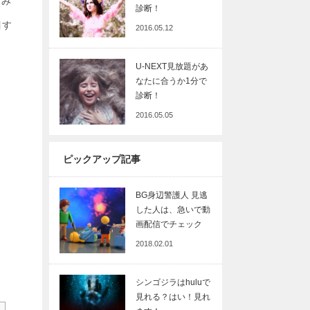
。み
診断！
目す
2016.05.12
U-NEXT見放題があ
なたに合うか1分で
診断！
2016.05.05
ピックアップ記事
BG身辺警護人 見逃
した人は、急いで動
画配信でチェック
2018.02.01
シンゴジラはhuluで
見れる？はい！見れ