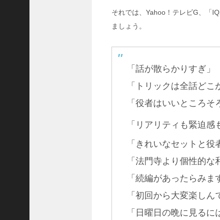
な
れ
それでは、Yahoo！テレビG、「
第
ましょう。
5
話
回
想
「話が散らかりすぎ」
シ
ー
「トリックは全話どこ
ン
の
「役者はいいところそ
か
わ
「リアリティも緊迫感
い
い
「きれいなセットと役
女
性
「法門寺より個性的な
は
誰
「続編があったらみま
？
「初回から大変楽しん
「日曜日の晩に見るに