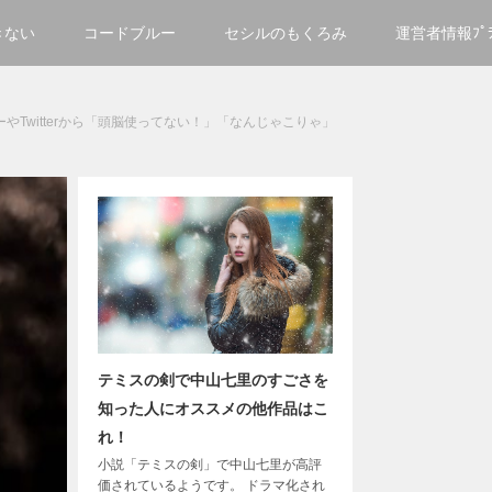
きない
コードブルー
セシルのもくろみ
運営者情報ﾌﾟﾗｲ
やTwitterから「頭脳使ってない！」「なんじゃこりゃ」
テミスの剣で中山七里のすごさを
知った人にオススメの他作品はこ
れ！
小説「テミスの剣」で中山七里が高評
価されているようです。 ドラマ化され