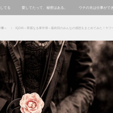
してる
愛してたって、秘密はある。
ウチの夫は仕事がで
件簿～
IQ246～華麗なる事件簿～最終回のみんなの感想をまとめてみた！ヤフー