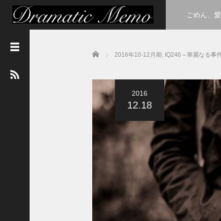
ごめん、愛
Home
2016年10-12月期
,
IQ246～華麗なる事
最
新
記
事
2016
３
12.18
年
A
組
h
u
l
u
に
て
卒
業
式