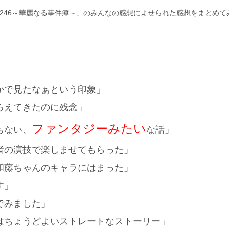
IQ246～華麗なる事件簿～」のみんなの感想によせられた感想をまとめて
かで見たなぁという印象」
ろえてきたのに残念」
ファンタジーみたい
もない、
な話」
者の演技で楽しませてもらった」
和藤ちゃんのキャラにはまった」
す」
でみました」
はちょうどよいストレートなストーリー」