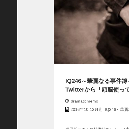
の
特
別
配
信
ス
タ
ー
ト
中
学
聖
日
記
IQ246～華麗なる事
最
Twitterから「頭脳
終
回
dramaticmemo
の
観
2016年10-12月期
,
IQ246～華
覧
車
は