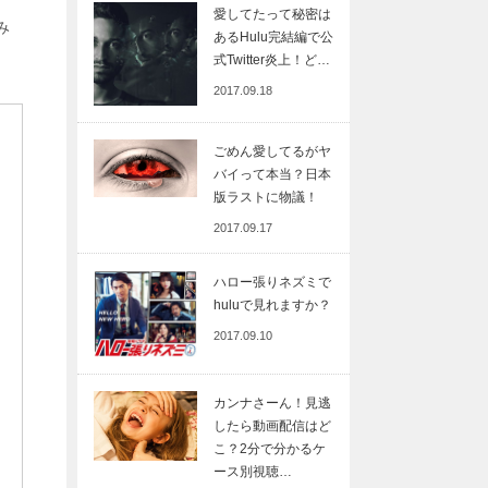
愛してたって秘密は
み
あるHulu完結編で公
式Twitter炎上！ど…
2017.09.18
ごめん愛してるがヤ
バイって本当？日本
版ラストに物議！
2017.09.17
ハロー張りネズミで
huluで見れますか？
2017.09.10
カンナさーん！見逃
したら動画配信はど
こ？2分で分かるケ
ース別視聴…