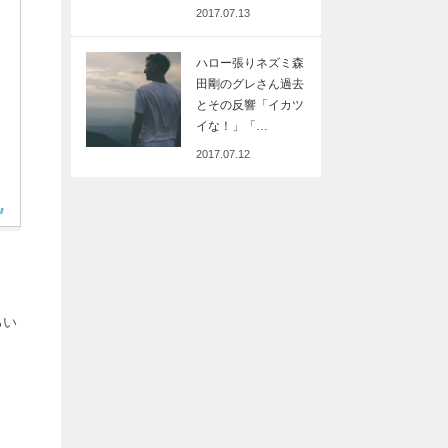
2017.07.13
ハロー張りネズミ森
田剛のグレさん過去
とその反響「イカツ
イな！」「…
2017.07.12
ろい