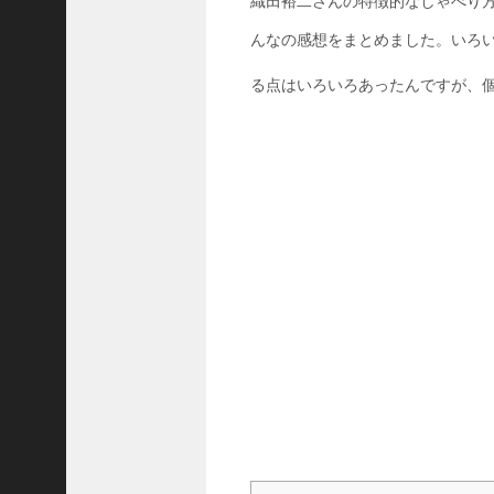
織田裕二さんの特徴的なしゃべり方
ど
こ
んなの感想をまとめました。いろ
？
け
る点はいろいろあったんですが、
も
な
れ
最
終
回
の
教
会
は
ど
こ
？
黄
昏
流
星
群