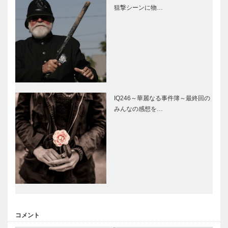
狙撃シーンに物…
IQ246～華麗なる事件簿～最終回の
みんなの感想を…
コメント