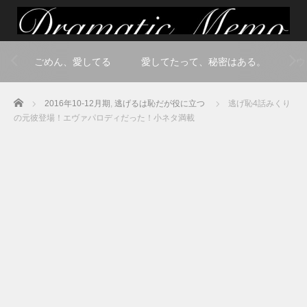
ごめん、愛してる
愛してたって、秘密はある。
ウ
Home
2016年10-12月期
,
逃げるは恥だが役に立つ
逃げ恥4話みくり
の元彼登場！エヴァパロディだった！小ネタ満載