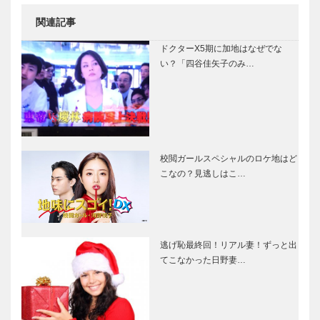
関連記事
ドクターX5期に加地はなぜでな
い？「四谷佳矢子のみ…
校閲ガールスペシャルのロケ地はど
こなの？見逃しはこ…
逃げ恥最終回！リアル妻！ずっと出
てこなかった日野妻…