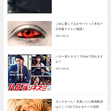
ごめん愛してるがヤバイって本当？
日本版ラストに物議！
2017.09.17
ハロー張りネズミでhuluで見れます
か？
2017.09.10
カンナさーん！見逃したら動画配信
はどこ？2分で分かるケース別視