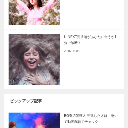
U-NEXT見放題があなたに合うか1
分で診断！
2016.05.05
ピックアップ記事
BG身辺警護人 見逃した人は、急い
で動画配信でチェック