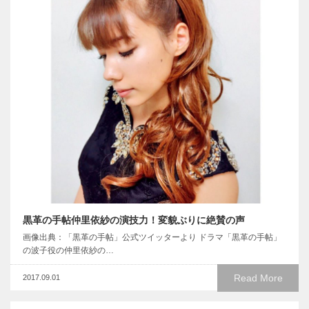
黒革の手帖仲里依紗の演技力！変貌ぶりに絶賛の声
画像出典：「黒革の手帖」公式ツイッターより ドラマ「黒革の手帖」
の波子役の仲里依紗の…
Read More
2017.09.01