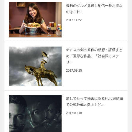
孤独のグルメ見逃し配信一番お得な
のはこれ！
2017.11.22
テミスの剣の原作の感想・評価まと
め「重厚な作品」「社会派ミステ
リ…
2017.09.25
愛してたって秘密はあるHulu完結編
で公式Twitter炎上！ど…
2017.09.18