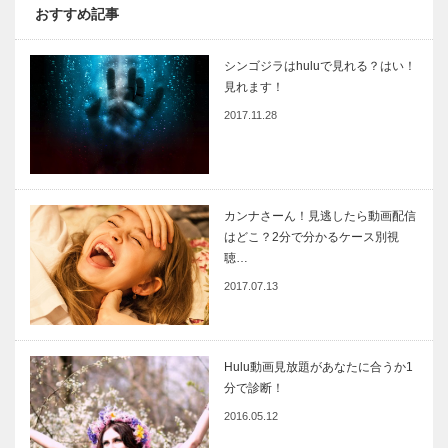
おすすめ記事
シンゴジラはhuluで見れる？はい！
見れます！
2017.11.28
カンナさーん！見逃したら動画配信
はどこ？2分で分かるケース別視
聴…
2017.07.13
Hulu動画見放題があなたに合うか1
分で診断！
2016.05.12