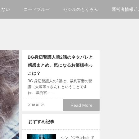
きない
コードブルー
セシルのもくろみ
運営者情報ﾌﾟﾗｲ
BG身辺警護人第2話のネタバレと
感想まとめ。気になるお姫様抱っ
こは？
BG-身辺警護人の2話は、裁判官妻の警
護（大塚寧々さん）ということです
ね。 裁判官・…
Read More
2018.01.25
おすすめ記事
シンゴジラはhuluで