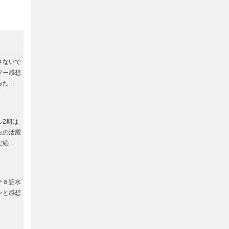
さないで
フー感想
みた…
ル2期は
生の活躍
だ続…
チ８話水
ンと感想