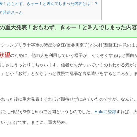
表！おもわず、きゃー！と叫んでしまった内容とは！？
て時絵さ～ん
の重大発表！おもわず、きゃー！と叫んでしまった内容
シャングリラ十字軍の諸星沙奈江(長谷川京子)が火村(斎藤工)を意のま
欲望
のために、他の人を利用していく様子が、ぞくぞくするほど面白
美しさにうっとりしちゃいます。信者たちがついていくのもわかる気が
？」とか「お前」とかちょっと傲慢で乱暴な言葉遣いをするところが、
終わった後に重大発表！それほど期待せずにみていたのですが、なんと
おろし作品が3作もhuluで公開というものでした。
Huluに登録
すれば、
というわけです。まさに、重大発表。