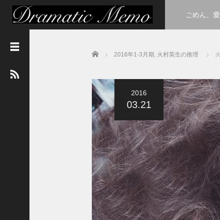
ごめん、愛
Home
2016年1-3月期
,
火村英生の推理
最
新
記
事
2016
３
03.21
年
A
組
h
u
l
u
に
て
卒
業
式