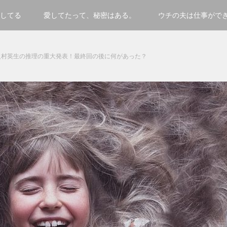
してる
愛してたって、秘密はある。
ウチの夫は仕事がで
火村英生の推理の重大発表！最終回の後に何があった？