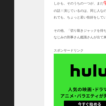
な
しかも、そのうちの一つが、まだ
れ
第
の話！演じているのは、同じ人なの
5
れでも、ちょっと若い恰好をして
話
回
想
その他、「切り裂きジャックを待
シ
なじみの刑事さん鑑識さんが出て来
ー
ン
の
スポンサードリンク
か
わ
い
い
女
性
は
誰
？