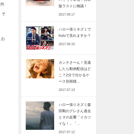
事件
版ラストに物議！
、そ
2017.09.17
ハロー張りネズミで
huluで見れますか？
、お
2017.09.10
カンナさーん！見逃
したら動画配信はど
こ？2分で分かるケ
ース別視聴…
2017.07.13
ハロー張りネズミ森
田剛のグレさん過去
とその反響「イカツ
イな！」「…
2017.07.12