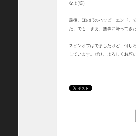
なよ(笑)
作
は
こ
最後、ほのぼのハッピーエンド、
ん
た。でも、まあ、無事に帰ってき
な
展
開
スピンオフはでましたけど、何し
だ
っ
しています。ぜひ、よろしくお願
た
！
？
に
d
r
a
m
a
Post navigation
t
i
c
m