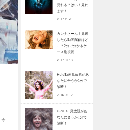
見れる？はい！見れ
ます！
2017.11.28
カンナさーん！見逃
したら動画配信はど
こ？2分で分かるケ
ース別視聴…
2017.07.13
Hulu動画見放題があ
なたに合うか1分で
診断！
2016.05.12
U-NEXT見放題があ
なたに合うか1分で
。今
診断！