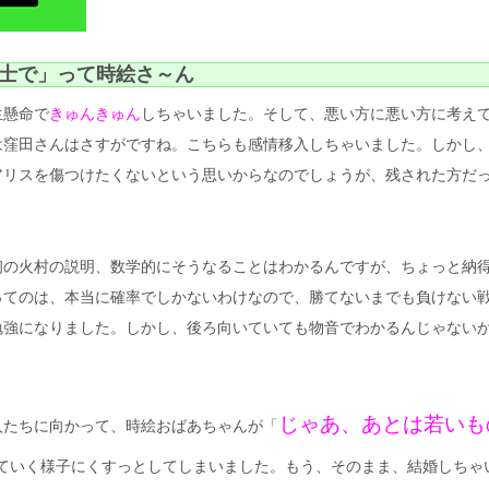
士で」って時絵さ～ん
生懸命で
きゅんきゅん
しちゃいました。そして、悪い方に悪い方に考え
は窪田さんはさすがですね。こちらも感情移入しちゃいました。しかし
アリスを傷つけたくないという思いからなのでしょうが、残された方だ
初の火村の説明、数学的にそうなることはわかるんですが、ちょっと納
ってのは、本当に確率でしかないわけなので、勝てないまでも負けない
勉強になりました。しかし、後ろ向いていても物音でわかるんじゃない
じゃあ、あとは若いも
人たちに向かって、時絵おばあちゃんが「
ていく様子にくすっとしてしまいました。もう、そのまま、結婚しちゃ