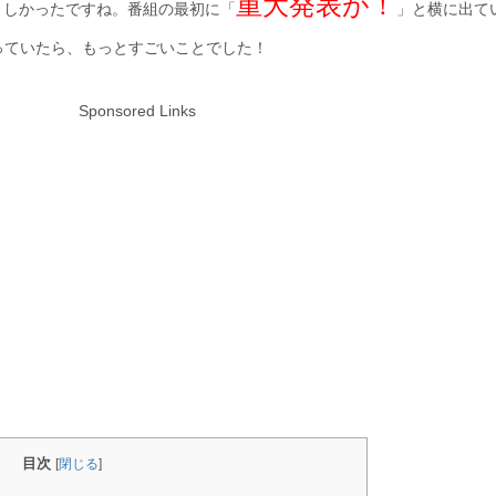
重大発表が！
ましかったですね。番組の最初に「
」と横に出て
っていたら、もっとすごいことでした！
Sponsored Links
目次
[
閉じる
]