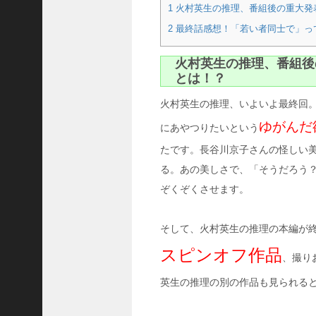
1
火村英生の推理、番組後の重大発
の
思
2
最終話感想！「若い者同士で」っ
い
出
火村英生の推理、番組後
ボ
とは！？
ッ
ク
火村英生の推理、いよいよ最終回。
ス
ゆがんだ
ア
にあやつりたいという
プ
たです。長谷川京子さんの怪しい
リ
は
る。あの美しさで、「そうだろう
本
ぞくぞくさせます。
当
に
あ
そして、火村英生の推理の本編が
る
スピンオフ作品
の
、撮り
？
英生の推理の別の作品も見られる
け
も