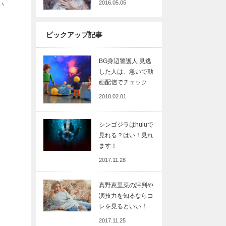
2016.05.05
い
ピックアップ記事
BG身辺警護人 見逃
した人は、急いで動
画配信でチェック
2018.02.01
シンゴジラはhuluで
見れる？はい！見れ
ます！
2017.11.28
真野恵里菜の評判や
演技力を知るならコ
レを見るといい！
2017.11.25