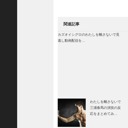
e
m
o
よ
関連記事
り
ド
カズオイシグロのわたしを離さないで見
ラ
逃し動画配信を…
マ
「
正
義
の
セ
」
の
ネ
タ
わたしを離さないで
バ
レ
三浦春馬の演技の反
！
応をまとめてみ…
原
作