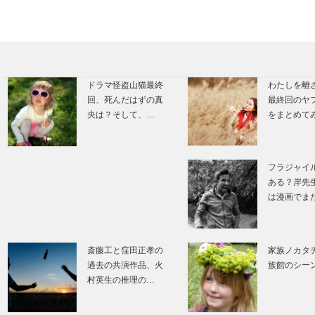
ドラマ怪盗山猫最終
わたしを離
回、死んだはずの真
最終回のヤ
央は？そして、…
をまとめて
フラジャイ
ある？岸先
は漫画でま
斎藤工と窪田正孝の
家族ノカタ
過去の共演作品、火
族館のシー
村英生の推理の…