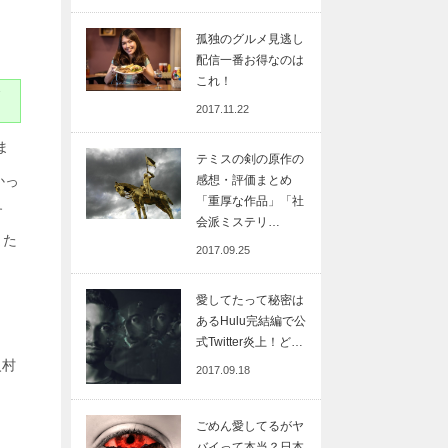
孤独のグルメ見逃し
配信一番お得なのは
これ！
2017.11.22
ま
テミスの剣の原作の
感想・評価まとめ
かっ
「重厚な作品」「社
す
会派ミステリ…
また
2017.09.25
愛してたって秘密は
あるHulu完結編で公
、
式Twitter炎上！ど…
火村
2017.09.18
ごめん愛してるがヤ
バイって本当？日本