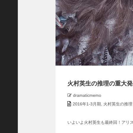
の
特
別
配
信
ス
タ
ー
ト
中
学
聖
日
記
火村英生の推理の重大発
最
終
dramaticmemo
回
2016年1-3月期
,
火村英生の推理
の
観
覧
いよいよ火村英生も最終回！アリ
車
は