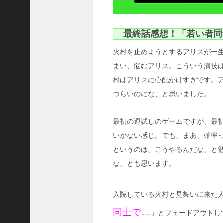
最
近
の
コ
最終話感想！「若い者同
メ
ン
火村を止めようとするアリスが一
ト
まい、悩むアリス。こういう演技
ド
村はアリスに心配かけすぎです。
ラ
マ
つらいのにな、と思いました。
「
正
義
最初の運試しのゲームですが、最
の
いかない感じ。でも、まあ、確率
セ
というのは、こうやるんだな、と
」
の
な、とも思います。
ネ
タ
バ
入院している火村と見舞いに来た
レ
同士で…
！
」とフェードアウトし
原