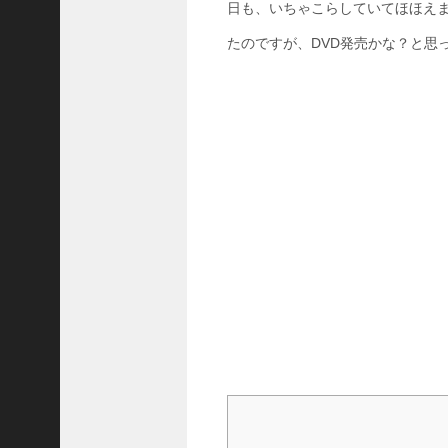
ど
日も、いちゃこらしていてほほえ
こ
たのですが、DVD発売かな？と思
？
け
も
な
れ
最
終
回
の
教
会
は
ど
こ
？
黄
昏
流
星
群