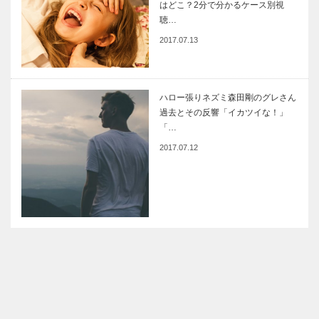
はどこ？2分で分かるケース別視
聴…
2017.07.13
ハロー張りネズミ森田剛のグレさん
過去とその反響「イカツイな！」
「…
2017.07.12