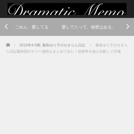
ごめん、愛してる
愛してたって、秘密はある。
ウ
Home
2016年4-6期
,
毒島ゆり子のせきらら日記
毒島ゆり子のせきら
ら日記最終回のヤフー感想をまとめてみた！視聴率を他と比較して評価