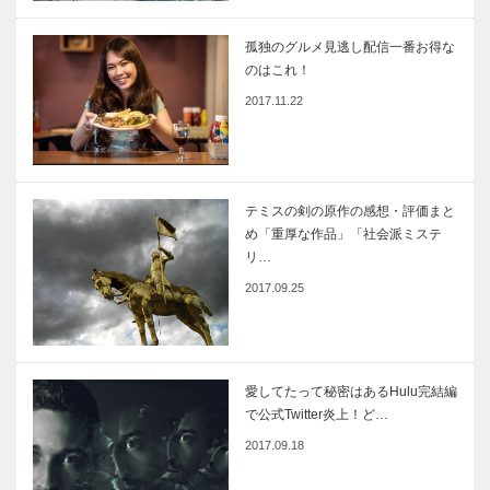
孤独のグルメ見逃し配信一番お得な
のはこれ！
2017.11.22
テミスの剣の原作の感想・評価まと
め「重厚な作品」「社会派ミステ
リ…
2017.09.25
愛してたって秘密はあるHulu完結編
で公式Twitter炎上！ど…
2017.09.18