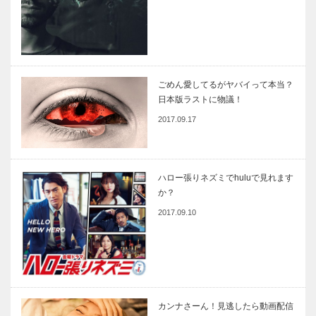
ごめん愛してるがヤバイって本当？
日本版ラストに物議！
2017.09.17
ハロー張りネズミでhuluで見れます
か？
2017.09.10
カンナさーん！見逃したら動画配信