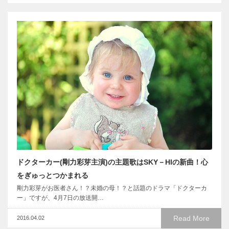
ドクターカー(剛力彩芽主演)の主題歌はSKY－HIの新曲！心
をぎゅっとつかまれる
剛力彩芽がお医者さん！？未婚の母！？と話題のドラマ「ドクターカ
ー」ですが、4月7日の放送開…
Read More
2016.04.02