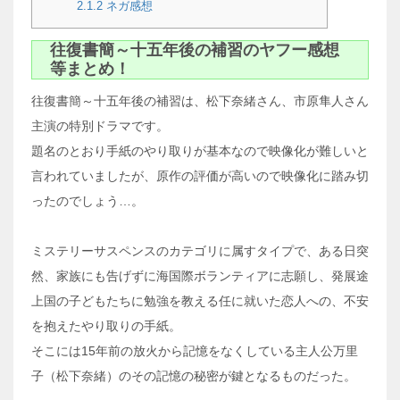
2.1.2
ネガ感想
往復書簡～十五年後の補習のヤフー感想
等まとめ！
往復書簡～十五年後の補習は、松下奈緒さん、市原隼人さん
主演の特別ドラマです。
題名のとおり手紙のやり取りが基本なので映像化が難しいと
言われていましたが、原作の評価が高いので映像化に踏み切
ったのでしょう…。
ミステリーサスペンスのカテゴリに属すタイプで、ある日突
然、家族にも告げずに海国際ボランティアに志願し、発展途
上国の子どもたちに勉強を教える任に就いた恋人への、不安
を抱えたやり取りの手紙。
そこには15年前の放火から記憶をなくしている主人公万里
子（松下奈緒）のその記憶の秘密が鍵となるものだった。