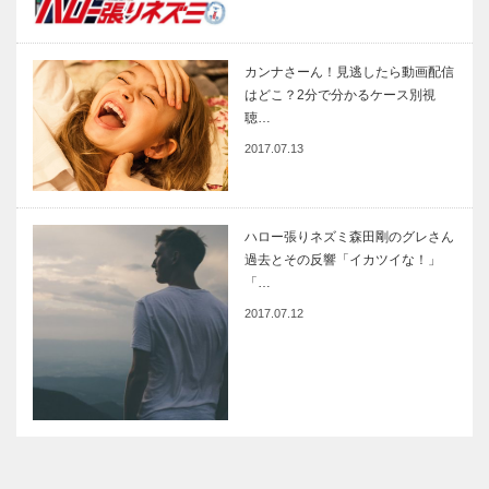
カンナさーん！見逃したら動画配信
はどこ？2分で分かるケース別視
聴…
2017.07.13
ハロー張りネズミ森田剛のグレさん
過去とその反響「イカツイな！」
「…
2017.07.12