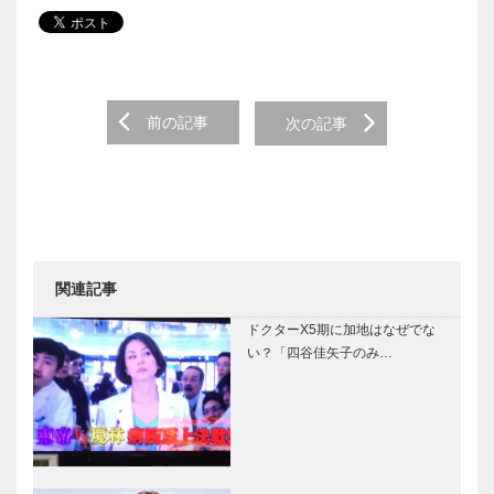
Post navigation
前の記事
次の記事
関連記事
ドクターX5期に加地はなぜでな
い？「四谷佳矢子のみ…