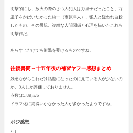
衝撃的にも、放火の際のさつ人犯人は万里子だったこと、万
里子をかばいたかった純一（市原隼人）、犯人と疑われ自殺
したもの、その母親、複雑な人間関係と心理を描いたこれも
衝撃作だ。
あらすじだけでも衝撃を受けるものですね。
往復書簡～十五年後の補習ヤフー感想まとめ
残念ながらこれだけ話題になったのに見ている人が少ないの
か、9人しか評価しておりません。
点数は1.89点/5
ドラマ化に納得いかなかった人が多かったようですね。
ポジ感想
なし