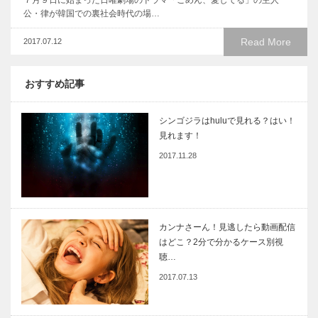
７月９日に始まった日曜劇場のドラマ「ごめん、愛してる」の主人
公・律が韓国での裏社会時代の場…
Read More
2017.07.12
おすすめ記事
シンゴジラはhuluで見れる？はい！
見れます！
2017.11.28
カンナさーん！見逃したら動画配信
はどこ？2分で分かるケース別視
聴…
2017.07.13