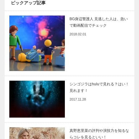
ピックアップ記事
BG身辺警護人 見逃した人は、急い
で動画配信でチェック
2018.02.01
シンゴジラはhuluで見れる？はい！
見れます！
2017.11.28
真野恵里菜の評判や演技力を知るな
らコレを見るといい！