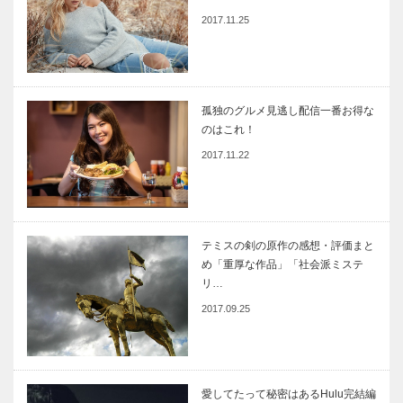
2017.11.25
孤独のグルメ見逃し配信一番お得な
のはこれ！
2017.11.22
テミスの剣の原作の感想・評価まと
め「重厚な作品」「社会派ミステ
リ…
2017.09.25
愛してたって秘密はあるHulu完結編