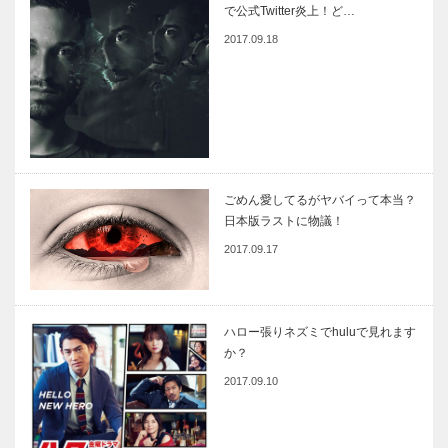
で公式Twitter炎上！ど…
2017.09.18
ごめん愛してるがヤバイって本当？
日本版ラストに物議！
2017.09.17
ハロー張りネズミでhuluで見れます
か？
2017.09.10