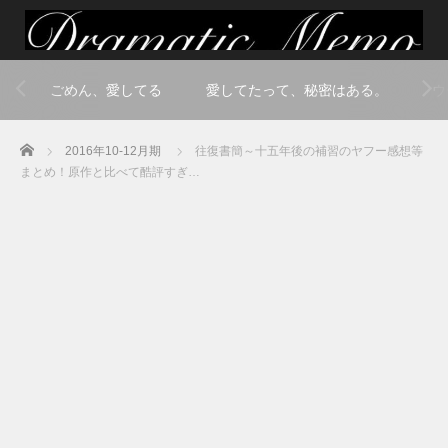
ごめん、愛してる
愛してたって、秘密はある。
ウ
Home
2016年10-12月期
往復書簡～十五年後の補習のヤフー感想等
まとめ！原作と比べて酷評すぎ…