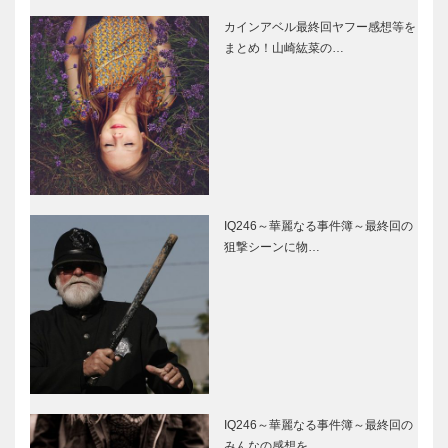
カインアベル最終回ヤフー感想等を
まとめ！山崎紘菜の…
IQ246～華麗なる事件簿～最終回の
狙撃シーンに物…
IQ246～華麗なる事件簿～最終回の
みんなの感想を…