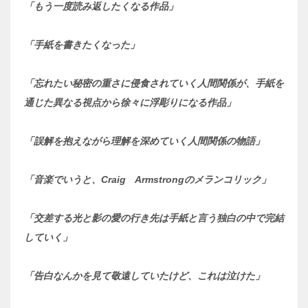
「もう一度読み返したくなる作品」
「手紙を書きたくなった」
「忘れたい秘密の重さに侵食されていく人間関係が、手紙を
通じた異なる視点から徐々に浮彫りになる作品」
「誤解を抱えながら理解を深めていく人間関係の物語」
「音楽でいうと、Craig Armstrongのメランコリック」
「交差する光と影の愛の行き先は手紙と言う独白の中で完結
していく」
「告白なんかを見て敬遠していたけど、これは泣けた」