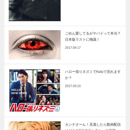
ごめん愛してるがヤバイって本当？
日本版ラストに物議！
2017.09.17
ハロー張りネズミでhuluで見れます
か？
2017.09.10
カンナさーん！見逃したら動画配信