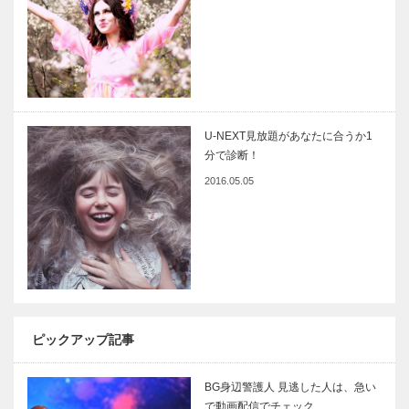
U-NEXT見放題があなたに合うか1
分で診断！
2016.05.05
ピックアップ記事
BG身辺警護人 見逃した人は、急い
で動画配信でチェック