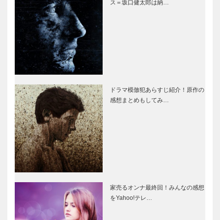
ス＝坂口健太郎は納…
ドラマ模倣犯あらすじ紹介！原作の
感想まとめもしてみ…
家売るオンナ最終回！みんなの感想
をYahoo!テレ…