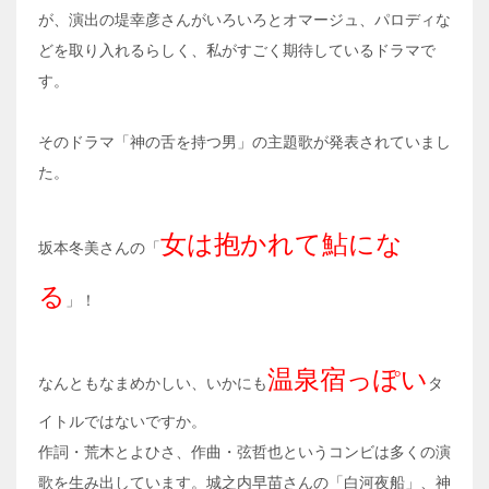
が、演出の堤幸彦さんがいろいろとオマージュ、パロディな
どを取り入れるらしく、私がすごく期待しているドラマで
す。
そのドラマ「神の舌を持つ男」の主題歌が発表されていまし
た。
女は抱かれて鮎にな
坂本冬美さんの「
る
」！
温泉宿っぽい
なんともなまめかしい、いかにも
タ
イトルではないですか。
作詞・荒木とよひさ、作曲・弦哲也というコンビは多くの演
歌を生み出しています。城之内早苗さんの「白河夜船」、神