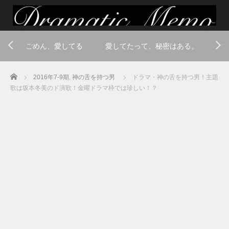
ごめん、愛してる
愛してたって、秘密はある。
ウ
Home
2016年7-9期
,
神の舌を持つ男
ドラマ・神の舌を持つ男！主題
歌は坂本冬美のド演歌！金曜ドラマ枠では珍しい！？