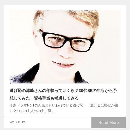
逃げ恥の津崎さんの年収っていくら？30代SEの年収から予
想してみた！資格手当も考慮してみる
今期ドラマNo.1の人気ともいわれている逃げ恥＝「逃げるは恥だが役
に立つ」の主人公の夫、津…
Read More
2016.11.12