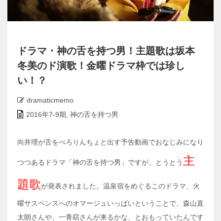
ドラマ・神の舌を持つ男！主題歌は坂本
冬美のド演歌！金曜ドラマ枠では珍し
い！？
dramaticmemo
2016年7-9期
,
神の舌を持つ男
向井理が舌をべろりんちょと出す予告動画でおなじみになり
主
つつあるドラマ「神の舌を持つ男」ですが、とうとう
題歌
が発表されました。温泉宿をめぐるこのドラマ、火
曜サスペンスへのオマージュいっぱいということで、森山直
太朗さんや、一青窈さんが来るかな、とおもっていたんです