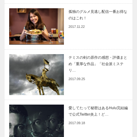
孤独のグルメ見逃し配信一番お得な
のはこれ！
2017.11.22
テミスの剣の原作の感想・評価まと
め「重厚な作品」「社会派ミステ
リ…
2017.09.25
愛してたって秘密はあるHulu完結編
で公式Twitter炎上！ど…
2017.09.18