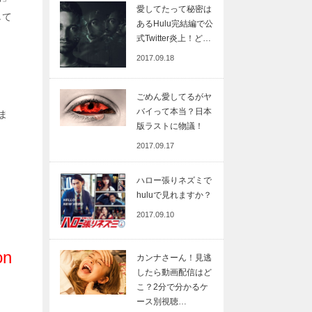
愛してたって秘密は
して
あるHulu完結編で公
式Twitter炎上！ど…
2017.09.18
ごめん愛してるがヤ
バイって本当？日本
ま
版ラストに物議！
2017.09.17
ハロー張りネズミで
huluで見れますか？
2017.09.10
on
カンナさーん！見逃
したら動画配信はど
こ？2分で分かるケ
ース別視聴…