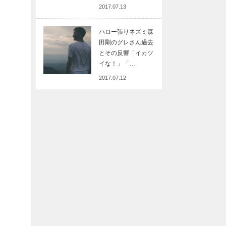
2017.07.13
ハロー張りネズミ森
田剛のグレさん過去
とその反響「イカツ
イな！」「…
2017.07.12