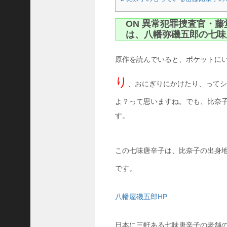
の
思
ON 異常犯罪捜査官・
い
は、八幡弥磯五郎の七味
出
ボ
原作を読んでいると、ポケットに
ッ
ク
り
ス
、おにぎりにかけたり、ってシ
ア
プ
よ？って思いますね。でも、比奈
リ
す。
は
本
当
この七味唐辛子は、比奈子の出身
に
あ
です。
る
の
？
八幡屋磯五郎HP
け
も
日本に三軒ある七味唐辛子の老舗