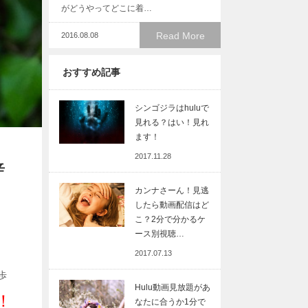
がどうやってどこに着…
Read More
2016.08.08
おすすめ記事
シンゴジラはhuluで
見れる？はい！見れ
ます！
2017.11.28
辛
カンナさーん！見逃
したら動画配信はど
こ？2分で分かるケ
ース別視聴…
2017.07.13
歩
Hulu動画見放題があ
！
なたに合うか1分で