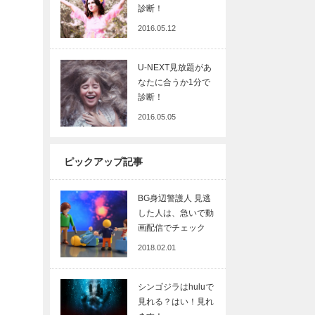
診断！
2016.05.12
U-NEXT見放題があ
なたに合うか1分で
診断！
2016.05.05
ピックアップ記事
BG身辺警護人 見逃
した人は、急いで動
画配信でチェック
2018.02.01
シンゴジラはhuluで
見れる？はい！見れ