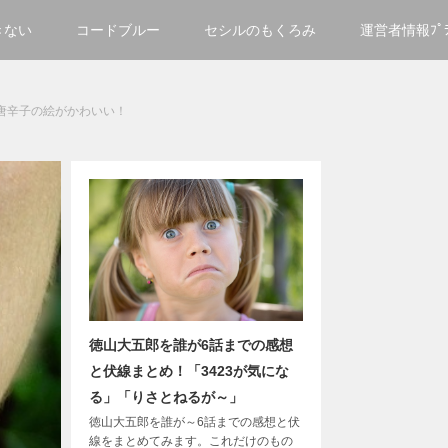
きない
コードブルー
セシルのもくろみ
運営者情報ﾌﾟﾗｲ
唐辛子の絵がかわいい！
徳山大五郎を誰が6話までの感想
と伏線まとめ！「3423が気にな
る」「りさとねるが～」
徳山大五郎を誰が～6話までの感想と伏
線をまとめてみます。これだけのもの