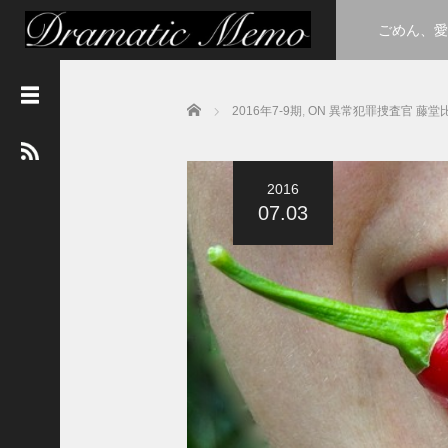
ごめん、愛
Home
2016年7-9期
,
ON 異常犯罪捜査官 藤堂
最
新
記
事
2016
３
07.03
年
A
組
h
u
l
u
に
て
卒
業
式