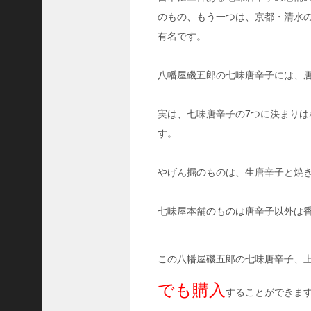
な
れ
のもの、もう一つは、京都・清水
第
有名です。
5
話
回
八幡屋磯五郎の七味唐辛子には、
想
シ
ー
実は、七味唐辛子の7つに決まり
ン
す。
の
か
わ
やげん掘のものは、生唐辛子と焼
い
い
女
七味屋本舗のものは唐辛子以外は
性
は
誰
この八幡屋磯五郎の七味唐辛子、
？
でも購入
することができます