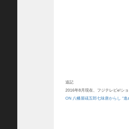
最
近
の
コ
メ
ン
ト
ド
ラ
マ
「
正
義
の
セ
追記
」
2016年8月現在、フジテレビe!
の
ON 八幡屋礒五郎七味唐からし “進
ネ
タ
バ
レ
！
原