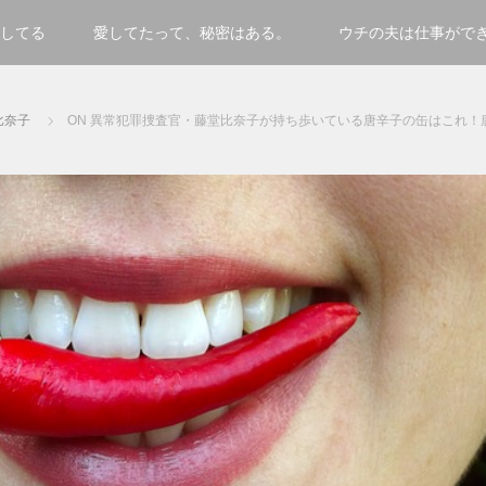
してる
愛してたって、秘密はある。
ウチの夫は仕事がで
比奈子
ON 異常犯罪捜査官・藤堂比奈子が持ち歩いている唐辛子の缶はこれ！