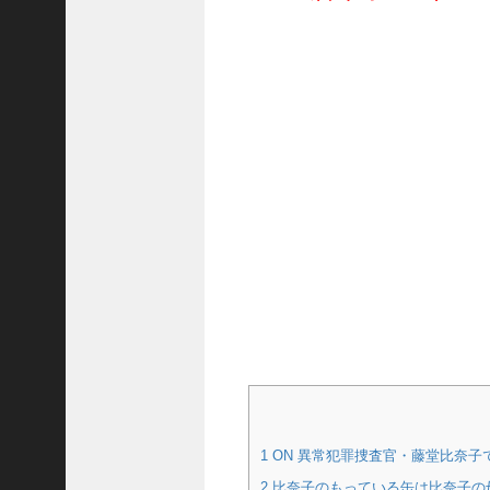
ど
こ
？
け
も
な
れ
最
終
回
の
教
会
は
ど
こ
？
黄
昏
流
1
ON 異常犯罪捜査官・藤堂比奈
星
2
比奈子のもっている缶は比奈子の
群