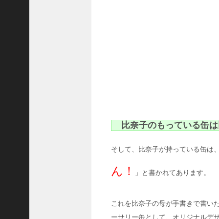
作
は
こ
ん
な
展
開
だ
っ
た
！
？
比奈子のもっている缶は
に
d
r
そして、比奈子が持っている缶は
a
m
ん！
」と書かれてあります。
a
t
i
これを比奈子の母が手書きで書い
c
m
ーサリー缶として、オリジナルデ