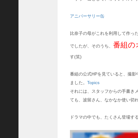
e
m
o
アニバーサリー缶
よ
り
比奈子の母がこれを利用して作った
ド
ラ
番組の
でしたが、そのうち、
マ
「
す(笑)
正
義
の
番組の公式HPを見ていると、撮
セ
ました。
Topics
」
それには、スタッフからの手書き
の
ネ
ても、波留さん、なかなか使い切
タ
バ
レ
ドラマの中でも、たくさん登場す
！
原
作