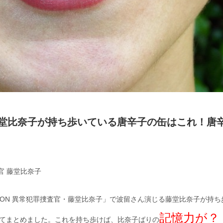
藤堂比奈子が持ち歩いている唐辛子の缶はこれ！唐
官 藤堂比奈子
「ON 異常犯罪捜査官・藤堂比奈子」で波留さん演じる藤堂比奈子が持ち
記憶力が？
てまとめました。これを持ち歩けば、比奈子ばりの