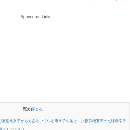
Sponsored Links
目次
[
閉じる
]
子で藤堂比奈子がもちあるいている唐辛子の缶は、八幡弥磯五郎の七味唐辛子
母オリジナル！