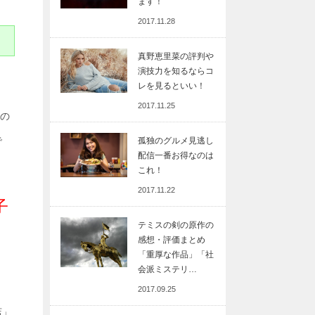
ます！
2017.11.28
真野恵里菜の評判や
演技力を知るならコ
レを見るといい！
2017.11.25
の
で
孤独のグルメ見逃し
配信一番お得なのは
これ！
2017.11.22
子
テミスの剣の原作の
感想・評価まとめ
「重厚な作品」「社
会派ミステリ…
2017.09.25
店」