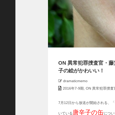
の
特
別
配
信
ス
タ
ー
ト
中
学
聖
ON 異常犯罪捜査官・
日
子の絵がかわいい！
記
最
終
dramaticmemo
回
2016年7-9期
,
ON 異常犯罪捜査
の
観
覧
7月12日から放送が開始される、
車
唐辛子の缶
は
いている
につい