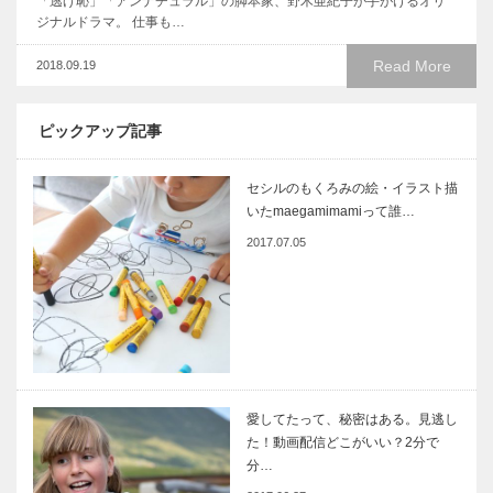
「逃げ恥」「アンナチュラル」の脚本家、野木亜紀子が手がけるオリ
ジナルドラマ。 仕事も…
Read More
2018.09.19
ピックアップ記事
セシルのもくろみの絵・イラスト描
いたmaegamimamiって誰…
2017.07.05
愛してたって、秘密はある。見逃し
た！動画配信どこがいい？2分で
分…