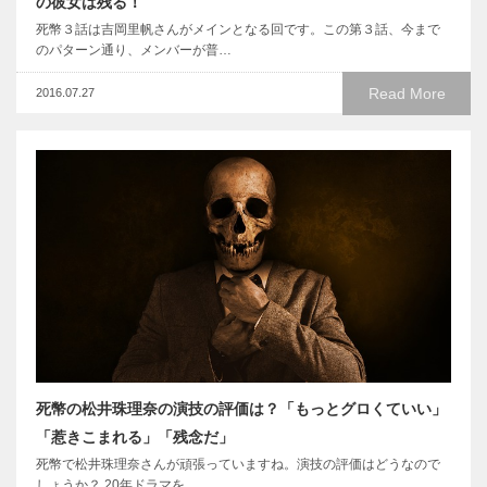
の彼女は残る！
死幣３話は吉岡里帆さんがメインとなる回です。この第３話、今まで
のパターン通り、メンバーが普…
Read More
2016.07.27
死幣の松井珠理奈の演技の評価は？「もっとグロくていい」
「惹きこまれる」「残念だ」
死幣で松井珠理奈さんが頑張っていますね。演技の評価はどうなので
しょうか？ 20年ドラマを…