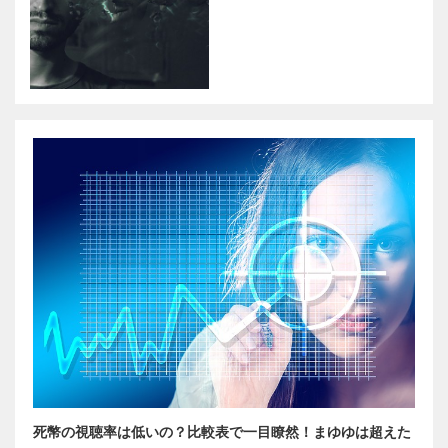
死幣の視聴率は低いの？比較表で一目瞭然！まゆゆは超えた