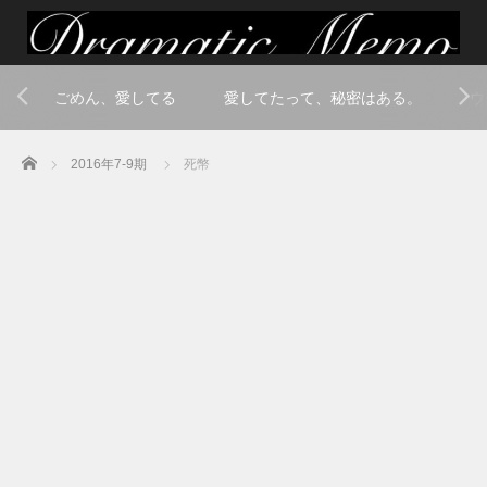
ごめん、愛してる
愛してたって、秘密はある。
ウ
Home
2016年7-9期
死幣