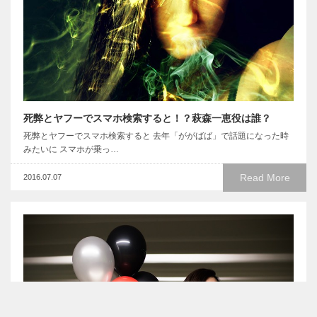
死弊とヤフーでスマホ検索すると！？萩森一恵役は誰？
死弊とヤフーでスマホ検索すると 去年「ががばば」で話題になった時
みたいに スマホが乗っ…
Read More
2016.07.07