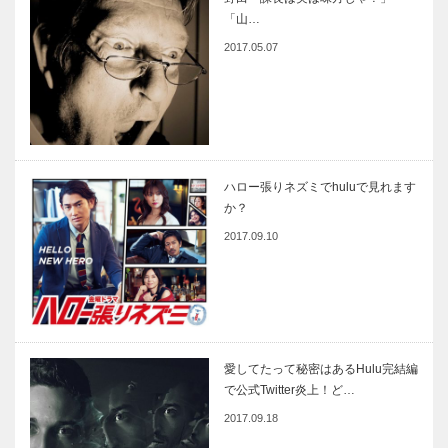
「山…
2017.05.07
ハロー張りネズミでhuluで見れます
か？
2017.09.10
愛してたって秘密はあるHulu完結編
で公式Twitter炎上！ど…
2017.09.18