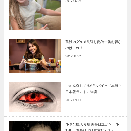
2017.06.27
孤独のグルメ見逃し配信一番お得な
のはこれ！
2017.11.22
ごめん愛してるがヤバイって本当？
日本版ラストに物議！
2017.09.17
小さな巨人考察 黒幕は誰か？「小
野田一課長は実は味方じゃ？」