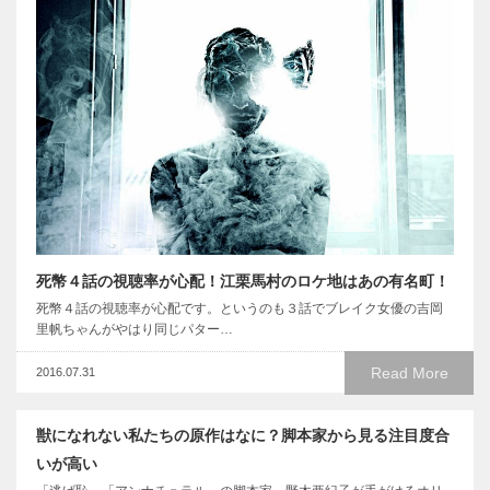
死幣４話の視聴率が心配！江栗馬村のロケ地はあの有名町！
死幣４話の視聴率が心配です。というのも３話でブレイク女優の吉岡
里帆ちゃんがやはり同じパター…
Read More
2016.07.31
獣になれない私たちの原作はなに？脚本家から見る注目度合
いが高い