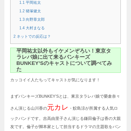
1.1
平岡祐太
1.2
猪塚健太
1.3
向野章太郎
1.4
大村まなる
2
ネットでの反応は？
平岡祐太以外もイケメンぞろい！東京タ
ラレバ娘に出て来るバンキーズ
BUNKEY’Sのキャストについて調べてみ
た
カッコイイ人たちってキャストが気になります！
まずバンキーズBUNKEY’Sとは、東京タラレバ娘で榮倉奈々
元カレ
さん演じる山川香の
・鮫島涼が所属する人気ロ
ックバンドです。吉高由里子さん演じる鎌田倫子は香の大親
友です。倫子が脚本家として担当するドラマの主題歌をバン