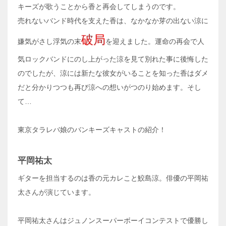
キーズが歌うことから香と再会してしまうのです。
売れないバンド時代を支えた香は、なかなか芽の出ない涼に
破局
嫌気がさし浮気の末
を迎えました。運命の再会で人
気ロックバンドにのし上がった涼を見て別れた事に後悔した
のでしたが、涼には新たな彼女がいることを知った香はダメ
だと分かりつつも再び涼への想いがつのり始めます。そし
て…
東京タラレバ娘のバンキーズキャストの紹介！
平岡祐太
ギターを担当するのは香の元カレこと鮫島涼。俳優の平岡祐
太さんが演じています。
平岡祐太さんはジュノンスーパーボーイコンテストで優勝し