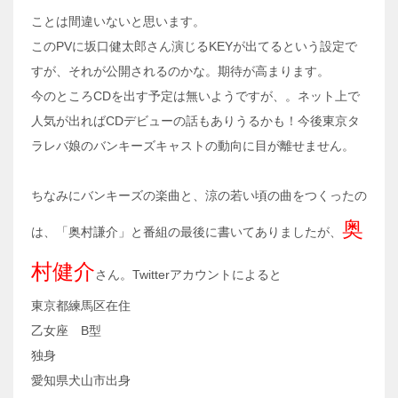
ことは間違いないと思います。
このPVに坂口健太郎さん演じるKEYが出てるという設定で
すが、それが公開されるのかな。期待が高まります。
今のところCDを出す予定は無いようですが、。ネット上で
人気が出ればCDデビューの話もありうるかも！今後東京タ
ラレバ娘のバンキーズキャストの動向に目が離せません。
ちなみにバンキーズの楽曲と、涼の若い頃の曲をつくったの
奥
は、「奥村謙介」と番組の最後に書いてありましたが、
村健介
さん。Twitterアカウントによると
東京都練馬区在住
乙女座 B型
独身
愛知県犬山市出身