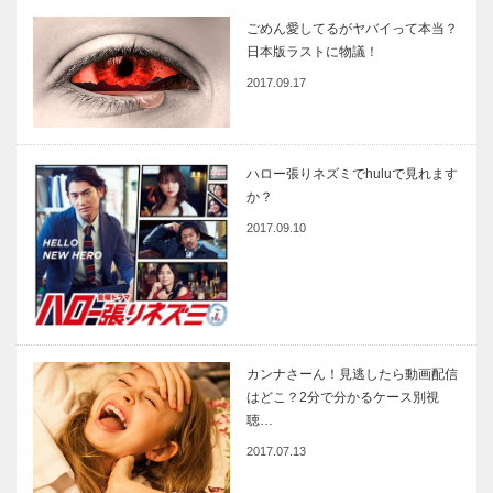
ごめん愛してるがヤバイって本当？
日本版ラストに物議！
2017.09.17
ハロー張りネズミでhuluで見れます
か？
2017.09.10
カンナさーん！見逃したら動画配信
はどこ？2分で分かるケース別視
聴…
2017.07.13