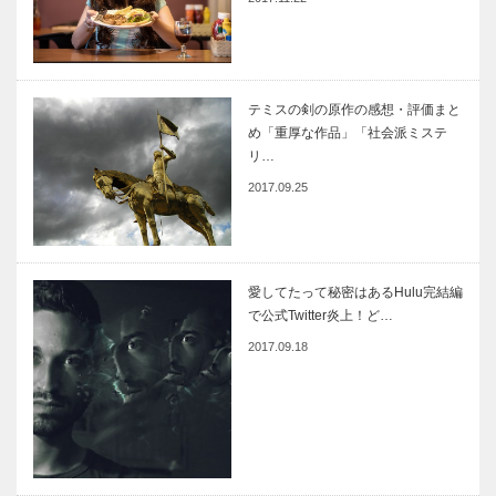
テミスの剣の原作の感想・評価まと
め「重厚な作品」「社会派ミステ
リ…
2017.09.25
愛してたって秘密はあるHulu完結編
で公式Twitter炎上！ど…
2017.09.18