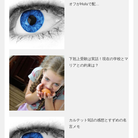
オフがHuluで配…
下剋上受験は実話！現在の学校とマ
リアとの約束は？
カルテット9話の感想とすずめの名
言メモ