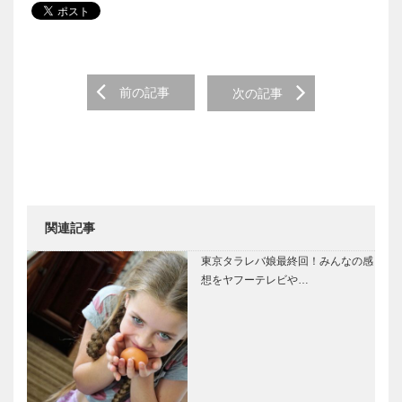
Post navigation
前の記事
次の記事
関連記事
東京タラレバ娘最終回！みんなの感
想をヤフーテレビや…