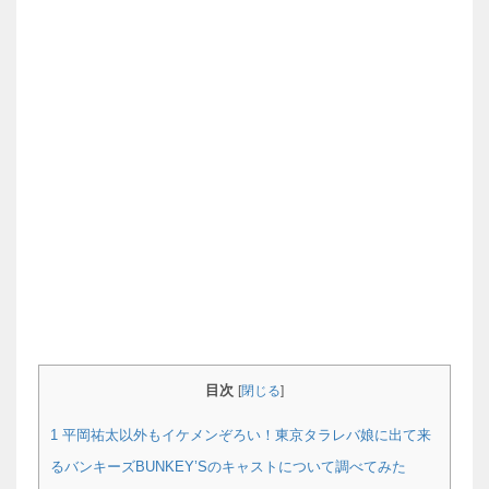
目次
[
閉じる
]
1
平岡祐太以外もイケメンぞろい！東京タラレバ娘に出て来
るバンキーズBUNKEY’Sのキャストについて調べてみた