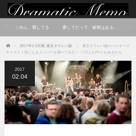
ごめん、愛してる
愛してたって、秘密はある。
ウ
Home
2017年1-3月期
,
東京タラレバ娘
東京タラレバ娘のバンキーズ
キャスト！気になるメンバーを調べてみた！！CDとかPVとかあるかも
2017
02.04