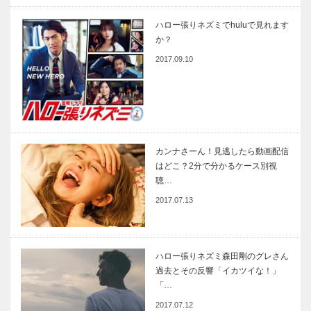
ハロー張りネズミでhuluで見れます
か？
2017.09.10
カンナさーん！見逃したら動画配信
はどこ？2分で分かるケース別視
聴…
2017.07.13
ハロー張りネズミ森田剛のグレさん
過去とその反響「イカツイな！」
「…
2017.07.12