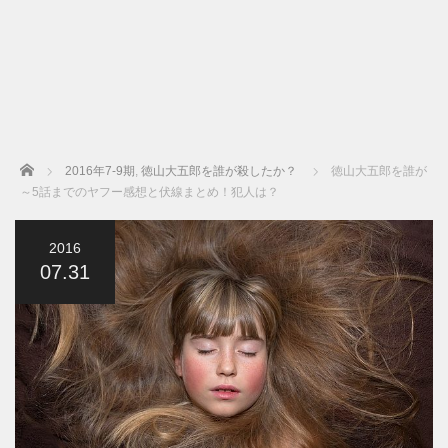
Home
2016年7-9期
,
徳山大五郎を誰が殺したか？
徳山大五郎を誰が
～5話までのヤフー感想と伏線まとめ！犯人は？
2016
07.31