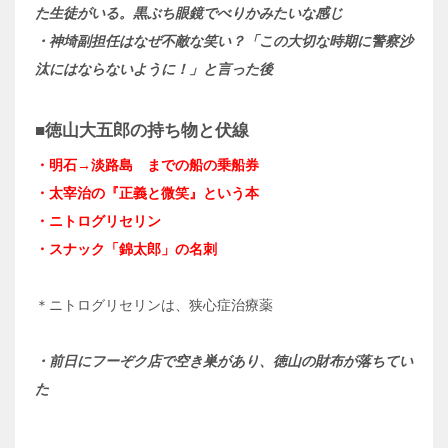
た生徒がいる。黒ぶち眼鏡でべりかみたいな感じ
・神埼副担任はなぜ不敵な笑い？「この大切な時期に警察沙
汰にはならないように！」と言った後
■徳山大五郎の持ち物と伏線
・明石→淡路島 までの船の乗船券
・太宰治の『正義と微笑』という本
・ニトログリセリン
・スナック「錦太郎」の名刺
＊ニトログリセリンは、狭心症治療薬
・前日にフーぞク店で空き巣があり、徳山の財布が落ちてい
た