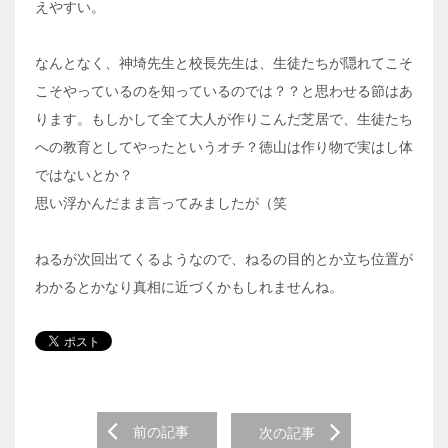
えやすい。
なんとなく、神埼先生と校長先生は、生徒たちが隠れてこそ
こそやっているのを知っているのでは？？と思わせる節はあ
ります。もしかして全て大人が作りこんだ芝居で、生徒たち
への教育としてやったというオチ？徳山は作り物で実はし体
ではないとか？
思い浮かんだまま言ってみましたが（笑
ねるが次回出てくるようなので、ねるの目的とか立ち位置が
わかるとかなり真相に近づくかもしれませんね。
Post navigation
前の記事
次の記事