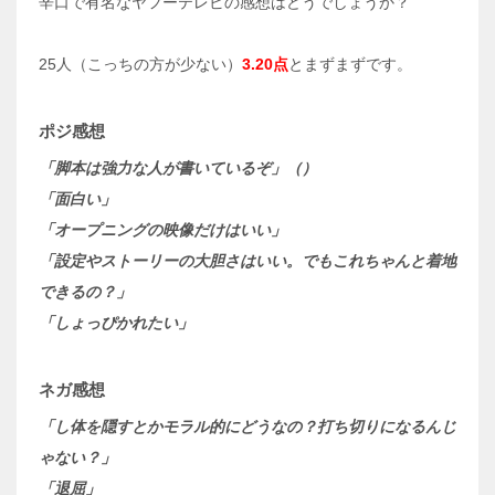
辛口で有名なヤフーテレビの感想はどうでしょうか？
25人（こっちの方が少ない）
3.20点
とまずまずです。
ポジ感想
「脚本は強力な人が書いているぞ」（）
「面白い」
「オープニングの映像だけはいい」
「設定やストーリーの大胆さはいい。でもこれちゃんと着地
できるの？」
「しょっぴかれたい」
ネガ感想
「し体を隠すとかモラル的にどうなの？打ち切りになるんじ
ゃない？」
「退屈」