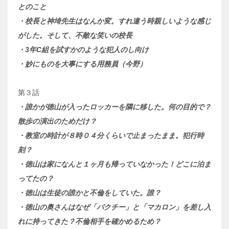
とのこと
・校長と神埼先生はなんか変。すれ違う時親しいような感じ
がした。そして、不敵な笑いの校長
・3年C組を試すかのような犯人のし向け
・妙にものを大事にする用務員（今野）
第３話
・誰かが徳山が入ったロッカーを隣に移した。何の目的で？
散歩の演出のためだけ？
・教室の時計が８時０４分くらいで止まったまま。犯行時
刻？
・徳山は家になんと１ヶ月も帰っていなかった！どこに泊ま
ってたの？
・徳山は生徒の誰かと不倫をしていた。誰？
・徳山の奥さんはなぜ「パクチー」と「マカロン」を差し入
れに持ってきた？不倫相手を確かめるため？