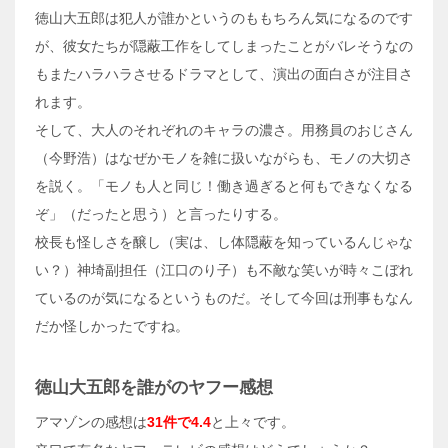
徳山大五郎は犯人が誰かというのももちろん気になるのです
が、彼女たちが隠蔽工作をしてしまったことがバレそうなの
もまたハラハラさせるドラマとして、演出の面白さが注目さ
れます。
そして、大人のそれぞれのキャラの濃さ。用務員のおじさん
（今野浩）はなぜかモノを雑に扱いながらも、モノの大切さ
を説く。「モノも人と同じ！働き過ぎると何もできなくなる
ぞ」（だったと思う）と言ったりする。
校長も怪しさを醸し（実は、し体隠蔽を知っているんじゃな
い？）神埼副担任（江口のり子）も不敵な笑いが時々こぼれ
ているのが気になるというものだ。そして今回は刑事もなん
だか怪しかったですね。
徳山大五郎を誰がのヤフー感想
アマゾンの感想は
31件で4.4
と上々です。