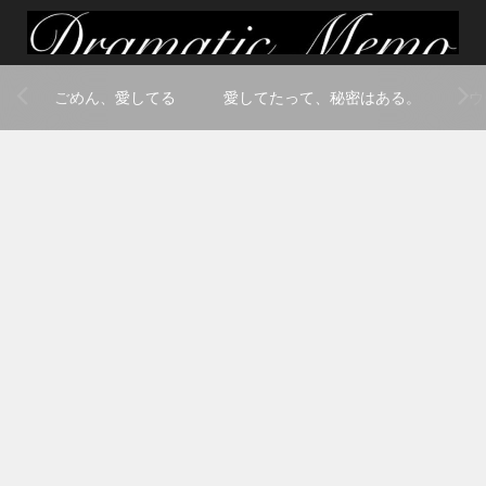
ごめん、愛してる
愛してたって、秘密はある。
ウ