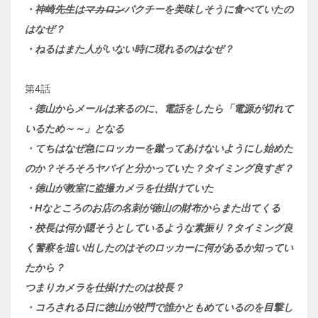
・神崎先生は
マカロン
パクチーを美味しそうに食べていたの
はなぜ？
・ねるはまた人がいない時に現れるのはなぜ？
第4話
・徳山からメールは来るのに、電話をしたら「電源が切れて
いるため～～」となる
・てちはなぜ急にロッカーを蹴ってあけないようにし始めた
のか？そろそろヤバイと分かっていた？タイミング良すぎ？
・徳山が教室に盗撮カメラを仕掛けていた
・Hなところのお店の名刺が徳山の財布からまた出てくる
・校長は何か隠そうとしているような素振り？タイミング良
く警察を追い出したのはそのロッカーに何があるか知ってい
たから？
つまりカメラを仕掛けたのは校長？
・コろされる日に徳山が校門で誰かともめているのを目撃し