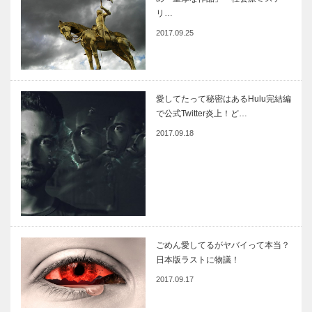
リ…
2017.09.25
愛してたって秘密はあるHulu完結編
で公式Twitter炎上！ど…
2017.09.18
ごめん愛してるがヤバイって本当？
日本版ラストに物議！
2017.09.17