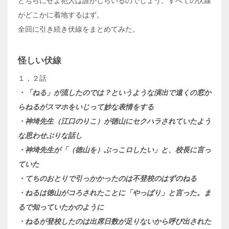
どちらにせよ犯人は誰かしらいるのでしょう。すべての伏線
がどこかに着地するはず。
全回に引き続き伏線をまとめてみた。
怪しい伏線
１，２話
・「ねる」が流したのでは？というような演出で遠くの窓か
らねるがスマホをいじって妙な表情をする
・神埼先生（江口のりこ）が徳山にセクハラされていたよう
な思わせぶりな話し
・神埼先生が「（徳山を）ぶっこロしたい」と、校長に言っ
ていた
・てちのおとりで引っかかったのは不登校のはずのねる
・ねるは徳山がコろされたことに「やっぱり」と言った。ま
るで知っていたかのように
・ねるが登校したのは出席日数が足りないから呼び出された