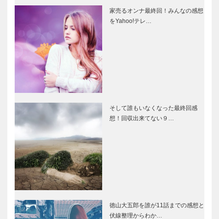
家売るオンナ最終回！みんなの感想
をYahoo!テレ…
そして誰もいなくなった最終回感
想！回収出来てない９…
徳山大五郎を誰が11話までの感想と
伏線整理からわか…