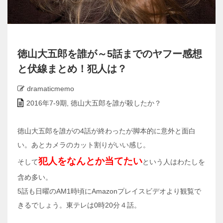
徳山大五郎を誰が～5話までのヤフー感想
と伏線まとめ！犯人は？
dramaticmemo
2016年7-9期
,
徳山大五郎を誰が殺したか？
徳山大五郎を誰がの4話が終わったが脚本的に意外と面白
い。あとカメラのカット割りがいい感じ。
犯人をなんとか当てたい
そして
という人はわたしを
含め多い。
5話も日曜のAM1時頃にAmazonプレイスビデオより観覧で
きるでしょう。東テレは0時20分４話。