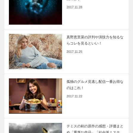
2017.11.28
真野恵里菜の評判や演技力を知るな
らコレを見るといい！
2017.11.25
孤独のグルメ見逃し配信一番お得な
のはこれ！
2017.11.22
テミスの剣の原作の感想・評価まと
め「重厚な作品」「社会派ミステ