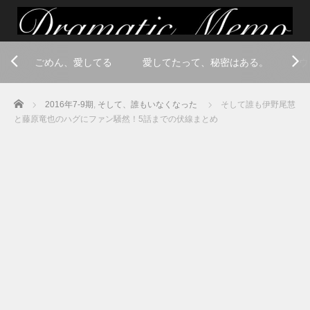
ごめん、愛してる
愛してたって、秘密はある。
ウ
Home
2016年7-9期
,
そして、誰もいなくなった
そして誰も伊野尾慧
と藤原竜也のハグにファン騒然！5話までの伏線まとめ