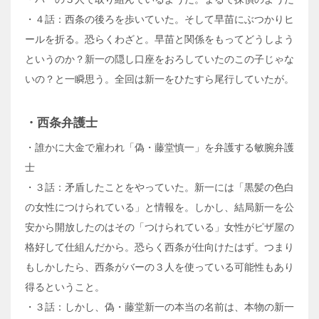
・４話：西条の後ろを歩いていた。そして早苗にぶつかりヒ
ールを折る。恐らくわざと。早苗と関係をもってどうしよう
というのか？新一の隠し口座をおろしていたのこの子じゃな
いの？と一瞬思う。全回は新一をひたすら尾行していたが。
・西条弁護士
・誰かに大金で雇われ「偽・藤堂慎一」を弁護する敏腕弁護
士
・３話：矛盾したことをやっていた。新一には「黒髪の色白
の女性につけられている」と情報を。しかし、結局新一を公
安から開放したのはその「つけられている」女性がピザ屋の
格好して仕組んだから。恐らく西条が仕向けたはず。つまり
もしかしたら、西条がバーの３人を使っている可能性もあり
得るということ。
・３話：しかし、偽・藤堂新一の本当の名前は、本物の新一