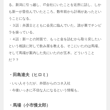
る。新潟に引っ越し、IT会社にいたことを近所に話し、しか
も新一が昔住んでいたところ。数年前から計画があったとい
うことになる。
・３話：弁護士とともに会見に臨んでいた。誰が裏でチンピ
ラを操っている。
・４話：新一との対面で、もっと金を詰むから取り戻したい
という相談に対して飲み屋を教える。そこにいたのは馬場。
そして馬場が案内した先にいたのが五木。どういうこと
だ？？
・田島達夫（ヒロミ）
・いい人そうだが、外部からのコネ入社
・今後いっきに不信な人になるという情報も。
・馬場（小市慢太郎）