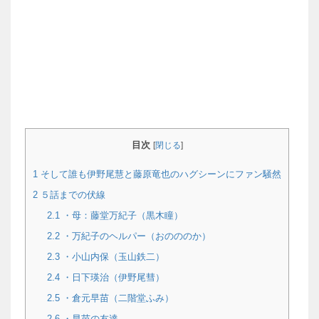
目次
[
閉じる
]
1
そして誰も伊野尾慧と藤原竜也のハグシーンにファン騒然
2
５話までの伏線
2.1
・母：藤堂万紀子（黒木瞳）
2.2
・万紀子のヘルパー（おのののか）
2.3
・小山内保（玉山鉄二）
2.4
・日下瑛治（伊野尾彗）
2.5
・倉元早苗（二階堂ふみ）
2.6
・早苗の友達