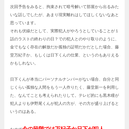
次回予告をみると、拘束されて暗号解いて部屋から出るみた
いな話しでしたが、あまり現実離れはしてほしくないなあと
思っています。
それも伏線だとして、実際犯人がやろうとしていることが１
話のラストの終わりの日？での犯人とのやり取りのように、
金でもなく存在の解放だか孤独の証明だかだとした場合、藤
堂万紀子か、もしくは日下くんの仕業、というのもありえる
かもしれない。
日下くんが本当にパーソナルナンバーがない場合、自分と同
じくらい孤独な人間をもう一人作りたく、藤堂新一を利用し
た、なんてことも考えられたりして。テレビ的にも黒木瞳が
犯人よりも伊野尾くんが犯人の方が、その方が盛り上げると
いうのはある。
今の段階では万紀子か日下が犯人。