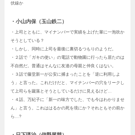
伏線か
・小山内保（玉山鉄二）
・上司とともに、マイナンバーで実績を上げた輩に一泡吹か
そうとしている？
・しかし、同時に上司を最後に裏切るつもりのようだ。
・２話で「ガキの使い」の電話で動物園に行ったら居たのは
不自然だ。普通はそんなに友達の母親と仲良くはない。
・３話で藤堂新一が公安に捕まったことを「逆に利用しよ
う」と言った。これだけだと、マイナンバーの穴をリークし
て上司らを蹴落とそうとしているだけに見えるけど…
・４話、万紀子に「新一の味方でした、でも今はわかりませ
ん」と言う。これははるかの死を境にか？それともその前か
ら…?
・日下瑛治（伊野尾彗）