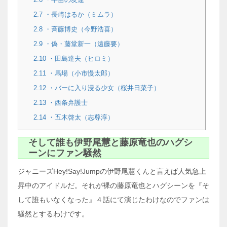
2.7
・長崎はるか（ミムラ）
2.8
・斉藤博史（今野浩喜）
2.9
・偽・藤堂新一（遠藤要）
2.10
・田島達夫（ヒロミ）
2.11
・馬場（小市慢太郎）
2.12
・バーに入り浸る少女（桜井日菜子）
2.13
・西条弁護士
2.14
・五木啓太（志尊淳）
そして誰も伊野尾慧と藤原竜也のハグシ
ーンにファン騒然
ジャニーズHey!Say!Jumpの伊野尾慧くんと言えば人気急上
昇中のアイドルだ。それが裸の藤原竜也とハグシーンを『そ
して誰もいなくなった』４話にて演じたわけなのでファンは
騒然とするわけです。