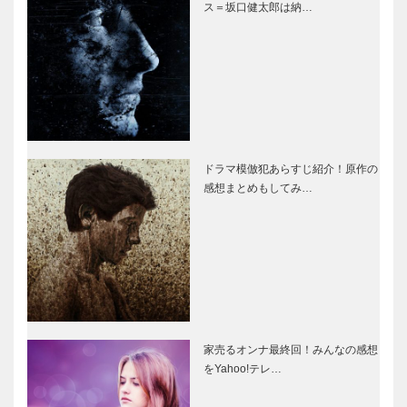
ス＝坂口健太郎は納…
ドラマ模倣犯あらすじ紹介！原作の
感想まとめもしてみ…
家売るオンナ最終回！みんなの感想
をYahoo!テレ…