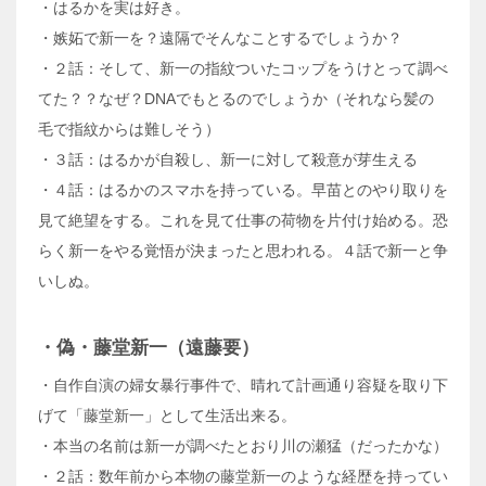
・はるかを実は好き。
・嫉妬で新一を？遠隔でそんなことするでしょうか？
・２話：そして、新一の指紋ついたコップをうけとって調べ
てた？？なぜ？DNAでもとるのでしょうか（それなら髪の
毛で指紋からは難しそう）
・３話：はるかが自殺し、新一に対して殺意が芽生える
・４話：はるかのスマホを持っている。早苗とのやり取りを
見て絶望をする。これを見て仕事の荷物を片付け始める。恐
らく新一をやる覚悟が決まったと思われる。４話で新一と争
いしぬ。
・偽・藤堂新一（遠藤要）
・自作自演の婦女暴行事件で、晴れて計画通り容疑を取り下
げて「藤堂新一」として生活出来る。
・本当の名前は新一が調べたとおり川の瀬猛（だったかな）
・２話：数年前から本物の藤堂新一のような経歴を持ってい