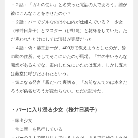
・２話：「ガキの使い」と名乗った電話の人であろう。誰が
彼にこんなことをさせたのか？
・２話：バーでグルなのは小山内が仕組んでいる？ 少女
（桜井日菜子）とマスター（伊野尾）と乾杯をしていた。た
だ雇われただけにしては演技が完璧だった
・４話：偽・藤堂新一が、400万で教えようとしたのが、酔
の助の住所。そしてそこにいたのが馬場。「世の中いろんな
職業があるんでな」案内した先にいたのは五木。しかし五木
は藤堂に呼びだされたという。
・気になる発言「親だって裏切る」「名前なんてのは本名だ
ろうが偽名だろうが変わらない。ただの記号だ」
・バーに入り浸る少女（桜井日菜子）
・家出少女
・常に新一を尾行している
・バーの３人で取り組んでいるようだ。まるで探偵のようだ