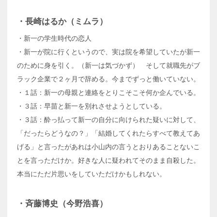
・長崎はるか（ミムラ）
・新一の学生時代の恋人
・新一が院に行くというので、実は院を希望していたが新一
のために身を引く。（新一は気づかず） そして就職先がブ
ラック企業で２ヶ月で辞める。今までずっと働いていない。
・１話：新一の母親と連絡をとりこそこそ何か企んでいる。
・３話：早苗と新一を別れさせようとしている。
・３話：酔っ払って新一の自分に向けられた疑いに対して、
「だったらどうなの？」「結婚してくれたらすべて教えてあ
げる」と言ったがあれは小山内の言うとおりあることないこ
とを言っただけか。好きな人に疑われてそのまま自殺した。
本当にただ片思いをしていただけかもしれない。
・斉藤博史（今野浩喜）