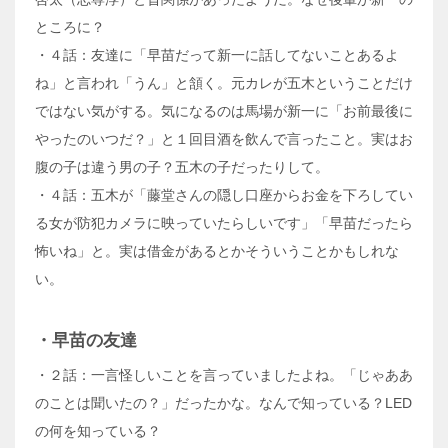
ところに？
・４話：友達に「早苗だって新一に話してないことあるよ
ね」と言われ「うん」と頷く。元カレが五木ということだけ
ではない気がする。気になるのは馬場が新一に「お前最後に
やったのいつだ？」と１回目酒を飲んで言ったこと。実はお
腹の子は違う男の子？五木の子だったりして。
・４話：五木が「藤堂さんの隠し口座からお金を下ろしてい
る女が防犯カメラに映っていたらしいです」「早苗だったら
怖いね」と。実は借金があるとかそういうことかもしれな
い。
・早苗の友達
・２話：一言怪しいことを言っていましたよね。「じゃああ
のことは聞いたの？」だったかな。なんで知っている？LED
の何を知っている？