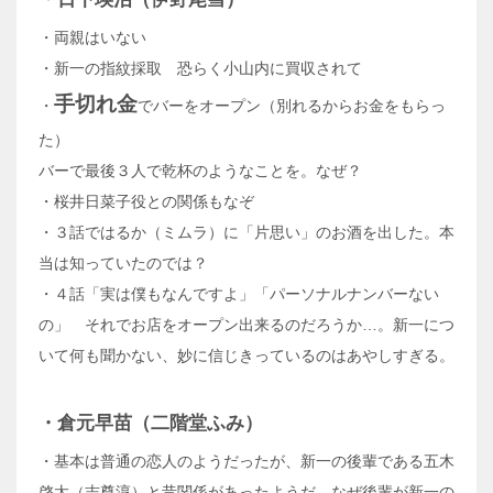
・両親はいない
・新一の指紋採取 恐らく小山内に買収されて
手切れ金
・
でバーをオープン（別れるからお金をもらっ
た）
バーで最後３人で乾杯のようなことを。なぜ？
・桜井日菜子役との関係もなぞ
・３話ではるか（ミムラ）に「片思い」のお酒を出した。本
当は知っていたのでは？
・４話「実は僕もなんですよ」「パーソナルナンバーない
の」 それでお店をオープン出来るのだろうか…。新一につ
いて何も聞かない、妙に信じきっているのはあやしすぎる。
・倉元早苗（二階堂ふみ）
・基本は普通の恋人のようだったが、新一の後輩である五木
啓太（志尊淳）と昔関係があったようだ。なぜ後輩が新一の