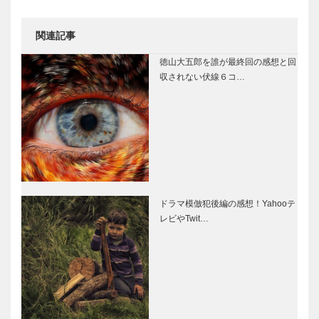
関連記事
徳山大五郎を誰が最終回の感想と回
収されない伏線６コ…
ドラマ模倣犯後編の感想！Yahooテ
レビやTwit…